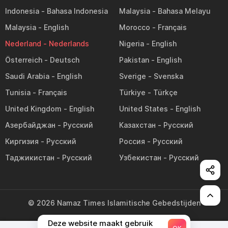
Indonesia
Malaysia
Malaysia
Morocco
Nederland
Nigeria
Österreich
Pakistan
Saudi Arabia
Sverige
Tunisia
Türkiye
United Kingdom
United States
Азербайджан
Казахстан
Киргизия
Россия
Таджикистан
Узбекистан
©
2026
Namaz Times
Islamitische Gebedstijden
Deze website maakt gebruik