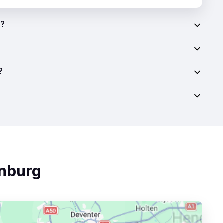
d?
?
enburg