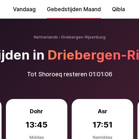
Vandaag
Gebedstijden Maand
Qibla
Netherlands
Driebergen-Rijsenburg
jden in
Driebergen-R
Tot Shoroeq resteren
01:01:05
Dohr
Asr
13:45
17:51
Middag
Namiddag