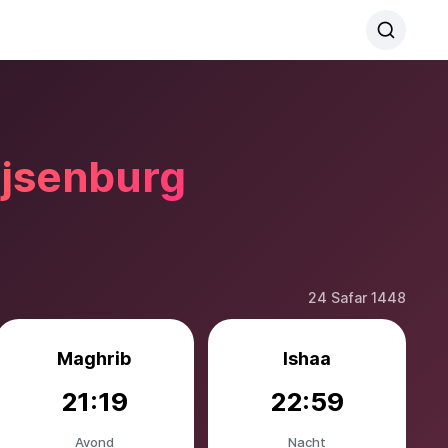
ijsenburg
24 Safar 1448
Maghrib
Ishaa
21:19
22:59
Avond
Nacht