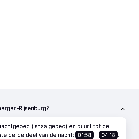
ebergen-Rijsenburg?
 nachtgebed (Ishaa gebed) en duurt tot de
tste derde deel van de nacht:
01:58
-
04:18
.