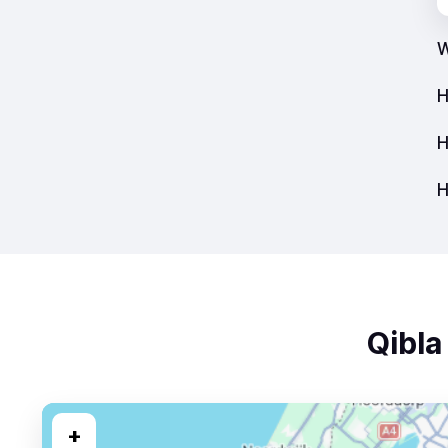
W
H
H
H
Qibla
+