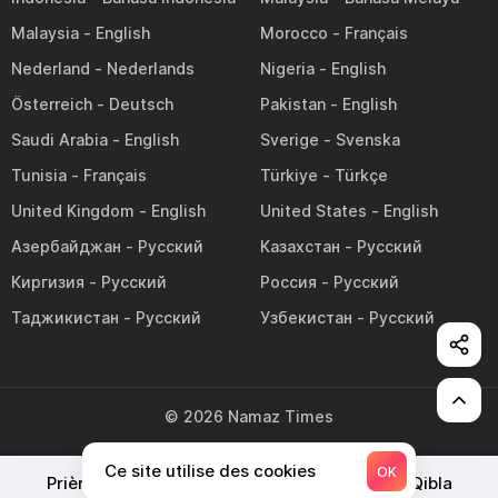
Malaysia
Morocco
Nederland
Nigeria
Österreich
Pakistan
Saudi Arabia
Sverige
Tunisia
Türkiye
United Kingdom
United States
Азербайджан
Казахстан
Киргизия
Россия
Таджикистан
Узбекистан
©
2026
Namaz Times
Ce site utilise des cookies
OK
Prières pour aujourd'hui
Prières du mois
Qibla