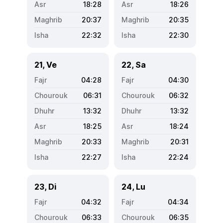
18:28
18:26
20:37
20:35
22:32
22:30
21, Ve
22, Sa
04:28
04:30
06:31
06:32
13:32
13:32
18:25
18:24
20:33
20:31
22:27
22:24
23, Di
24, Lu
04:32
04:34
06:33
06:35