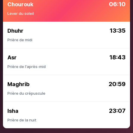
06:10
Chourouk
Lever du soleil
13:35
Dhuhr
Prière de midi
18:43
Asr
Prière de l'après-mid
20:59
Maghrib
Prière du crépuscule
23:07
Isha
Prière de la nuit