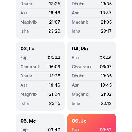
13:35
13:35
18:48
18:47
21:07
21:05
23:20
23:17
03, Lu
04, Ma
03:44
03:46
06:06
06:07
13:35
13:35
18:46
18:45
21:04
21:02
23:15
23:12
05, Me
06, Je
03:49
03:52