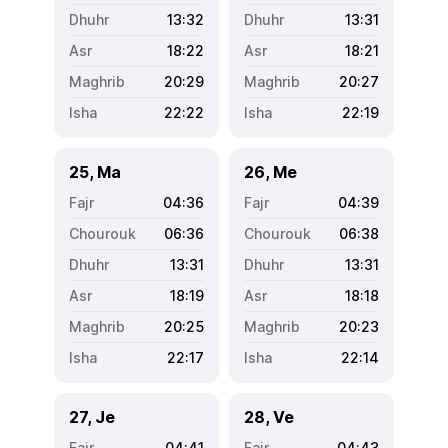
13:32
13:31
18:22
18:21
20:29
20:27
22:22
22:19
25, Ma
26, Me
04:36
04:39
06:36
06:38
13:31
13:31
18:19
18:18
20:25
20:23
22:17
22:14
27, Je
28, Ve
04:41
04:43