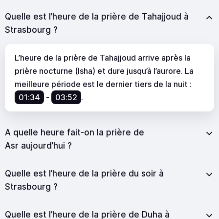
Quelle est l’heure de la prière de Tahajjoud à
Strasbourg ?
L’heure de la prière de Tahajjoud arrive après la
prière nocturne (Isha) et dure jusqu’à l’aurore. La
meilleure période est le dernier tiers de la nuit :
01:34
-
03:52
.
A quelle heure fait-on la prière de
Asr aujourd’hui ?
Quelle est l’heure de la prière du soir à
Strasbourg ?
Quelle est l’heure de la prière de Duha à