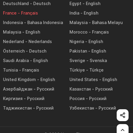
Deutschland
Egypt
France
India
Indonesia
Malaysia
Malaysia
Morocco
Nederland
Nigeria
Österreich
Pakistan
Saudi Arabia
Sverige
Tunisia
Türkiye
United Kingdom
United States
Азербайджан
Казахстан
Киргизия
Россия
Таджикистан
Узбекистан