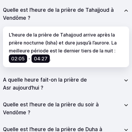
Quelle est l’heure de la prière de Tahajjoud à
Vendôme ?
L’heure de la prière de Tahajjoud arrive après la
prière nocturne (Isha) et dure jusqu’à l’aurore. La
meilleure période est le dernier tiers de la nuit :
02:05
-
04:27
.
A quelle heure fait-on la prière de
Asr aujourd’hui ?
Quelle est l’heure de la prière du soir à
Vendôme ?
Quelle est l’heure de la prière de Duha à