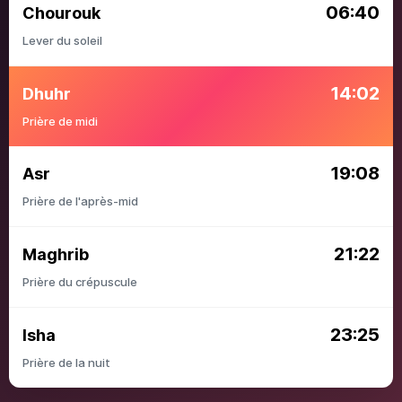
06:40
Chourouk
Lever du soleil
14:02
Dhuhr
Prière de midi
19:08
Asr
Prière de l'après-mid
21:22
Maghrib
Prière du crépuscule
23:25
Isha
Prière de la nuit