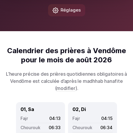
Réglages
Calendrier des prières à Vendôme
pour le mois de août 2026
L’heure précise des prières quotidiennes obligatoires à
Vendôme est calculée d’après le madhhab hanafite
(
modifier
).
01, Sa
02, Di
04:13
04:15
06:33
06:34