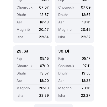
07:07
07:09
13:57
13:57
18:43
18:41
20:47
20:45
22:34
22:32
29, Sa
30, Di
05:15
05:17
07:10
07:11
13:57
13:56
18:40
18:38
20:43
20:41
22:29
22:27