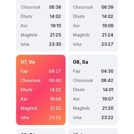
06:38
06:39
14:02
14:02
19:10
19:09
21:25
21:24
23:30
23:27
07, Ve
08, Sa
04:27
04:30
06:40
06:42
14:02
14:01
19:08
19:07
21:22
21:20
23:25
23:22