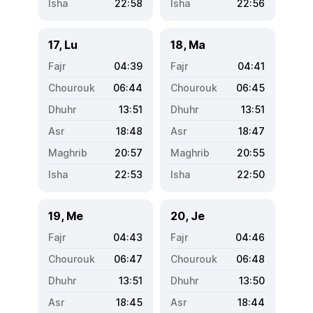
22:58
22:56
17, Lu
18, Ma
04:39
04:41
06:44
06:45
13:51
13:51
18:48
18:47
20:57
20:55
22:53
22:50
19, Me
20, Je
04:43
04:46
06:47
06:48
13:51
13:50
18:45
18:44