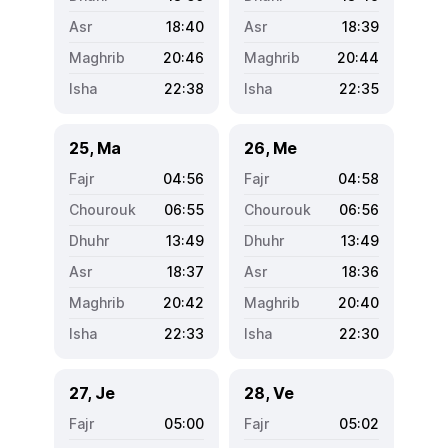
18:40
18:39
20:46
20:44
22:38
22:35
25, Ma
26, Me
04:56
04:58
06:55
06:56
13:49
13:49
18:37
18:36
20:42
20:40
22:33
22:30
27, Je
28, Ve
05:00
05:02