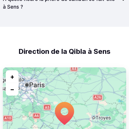
à Sens ?
Direction de la Qibla à Sens
+
−