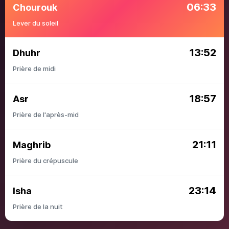
06:33
Chourouk
Lever du soleil
13:52
Dhuhr
Prière de midi
18:57
Asr
Prière de l'après-mid
21:11
Maghrib
Prière du crépuscule
23:14
Isha
Prière de la nuit