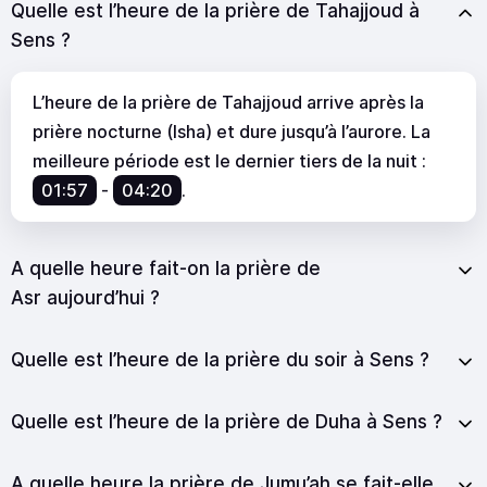
Quelle est l’heure de la prière de Tahajjoud à
Sens ?
L’heure de la prière de Tahajjoud arrive après la
prière nocturne (Isha) et dure jusqu’à l’aurore. La
meilleure période est le dernier tiers de la nuit :
01:57
-
04:20
.
A quelle heure fait-on la prière de
Asr aujourd’hui ?
Quelle est l’heure de la prière du soir à Sens ?
Quelle est l’heure de la prière de Duha à Sens ?
A quelle heure la prière de Jumu’ah se fait-elle