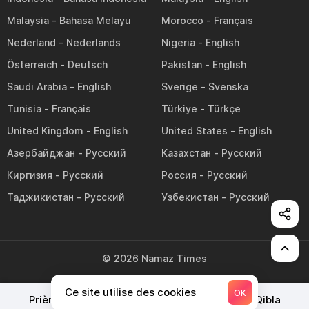
Malaysia
Morocco
Nederland
Nigeria
Österreich
Pakistan
Saudi Arabia
Sverige
Tunisia
Türkiye
United Kingdom
United States
Азербайджан
Казахстан
Киргизия
Россия
Таджикистан
Узбекистан
©
2026
Namaz Times
Ce site utilise des cookies
OK
Prières pour aujourd'hui
Prières du mois
Qibla