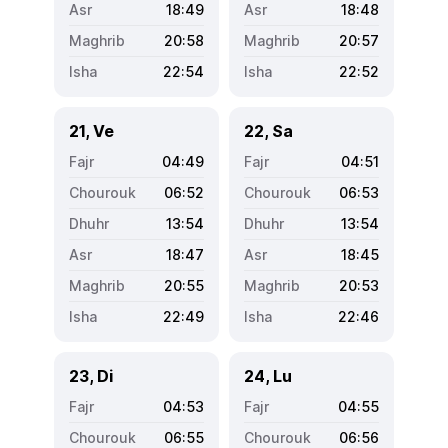
18:49
18:48
20:58
20:57
22:54
22:52
21, Ve
22, Sa
04:49
04:51
06:52
06:53
13:54
13:54
18:47
18:45
20:55
20:53
22:49
22:46
23, Di
24, Lu
04:53
04:55
06:55
06:56