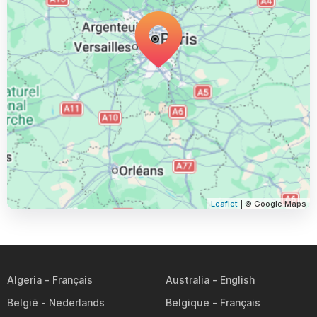
Leaflet
| © Google Maps
Algeria
Australia
België
Belgique