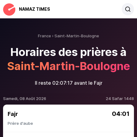
NAMAZ TIMES
France
Saint-Martin-Boulogne
Horaires des prières à
Saint-Martin-Boulogne
Il reste
02:07:17
avant le Fajr
Samedi, 08 Août 2026
24 Safar 1448
04:01
Fajr
Prière d'aube