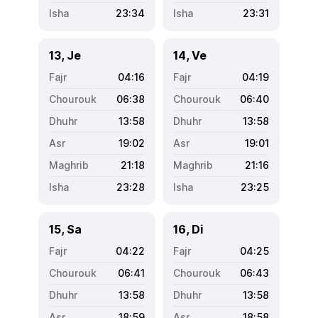
23:34
23:31
13, Je
14, Ve
04:16
04:19
06:38
06:40
13:58
13:58
19:02
19:01
21:18
21:16
23:28
23:25
15, Sa
16, Di
04:22
04:25
06:41
06:43
13:58
13:58
18:59
18:58