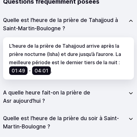
Questions fréquemment posées
Quelle est l’heure de la prière de Tahajjoud à
Saint-Martin-Boulogne ?
L’heure de la prière de Tahajjoud arrive après la
prière nocturne (Isha) et dure jusqu’à l’aurore. La
meilleure période est le dernier tiers de la nuit :
01:49
-
04:01
.
A quelle heure fait-on la prière de
Asr aujourd’hui ?
Quelle est l’heure de la prière du soir à Saint-
Martin-Boulogne ?