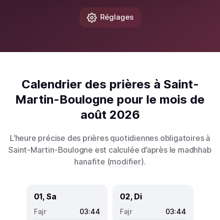
Réglages
Calendrier des prières à Saint-
Martin-Boulogne pour le mois de
août 2026
L’heure précise des prières quotidiennes obligatoires à
Saint-Martin-Boulogne est calculée d’après le madhhab
hanafite (
modifier
).
01, Sa
02, Di
03:44
03:44