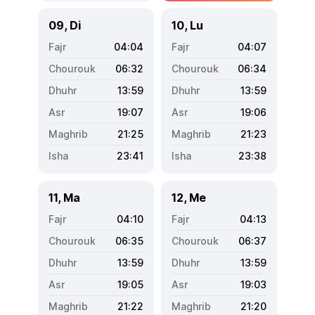
09, Di
10, Lu
04:04
04:07
06:32
06:34
13:59
13:59
19:07
19:06
21:25
21:23
23:41
23:38
11, Ma
12, Me
04:10
04:13
06:35
06:37
13:59
13:59
19:05
19:03
21:22
21:20