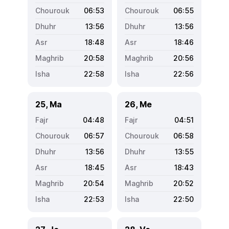
06:53
06:55
13:56
13:56
18:48
18:46
20:58
20:56
22:58
22:56
25, Ma
26, Me
04:48
04:51
06:57
06:58
13:56
13:55
18:45
18:43
20:54
20:52
22:53
22:50