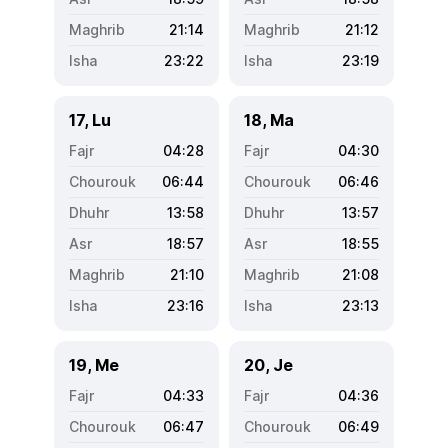
21:14
21:12
23:22
23:19
17, Lu
18, Ma
04:28
04:30
06:44
06:46
13:58
13:57
18:57
18:55
21:10
21:08
23:16
23:13
19, Me
20, Je
04:33
04:36
06:47
06:49