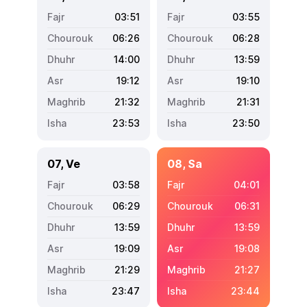
03:51
03:55
06:26
06:28
14:00
13:59
19:12
19:10
21:32
21:31
23:53
23:50
07, Ve
08, Sa
03:58
04:01
06:29
06:31
13:59
13:59
19:09
19:08
21:29
21:27
23:47
23:44