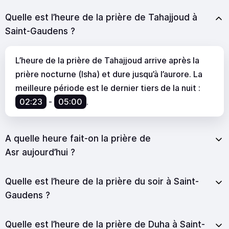
Quelle est l’heure de la prière de Tahajjoud à
Saint-Gaudens ?
L’heure de la prière de Tahajjoud arrive après la
prière nocturne (Isha) et dure jusqu’à l’aurore. La
meilleure période est le dernier tiers de la nuit :
02:23
-
05:00
.
A quelle heure fait-on la prière de
Asr aujourd’hui ?
Quelle est l’heure de la prière du soir à Saint-
Gaudens ?
Quelle est l’heure de la prière de Duha à Saint-