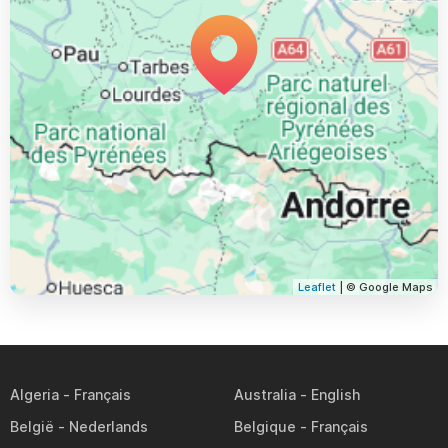
Leaflet
| © Google Maps
Algeria
Australia
België
Belgique