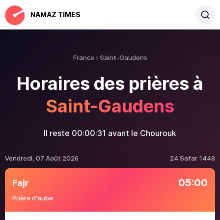
NAMAZ TIMES
France
Saint-Gaudens
Horaires des prières à
Saint-Gaudens
Il reste
00:00:31
avant le Chourouk
Vendredi, 07 Août 2026
24 Safar 1448
05:00
Fajr
Prière d'aube