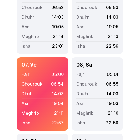
06:52
06:53
14:03
14:03
19:05
19:05
21:14
21:13
23:01
22:59
07, Ve
08, Sa
05:00
05:01
06:54
06:55
14:03
14:03
19:04
19:03
21:11
21:10
22:57
22:56