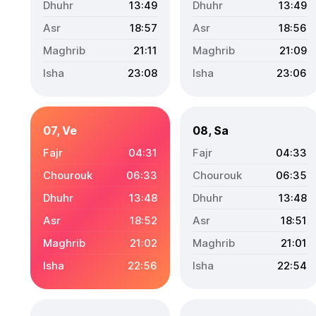
13:49
13:49
18:57
18:56
21:11
21:09
23:08
23:06
07, Ve
08, Sa
04:31
04:33
06:33
06:35
13:48
13:48
18:52
18:51
21:02
21:01
22:56
22:54