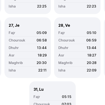
22:25
22:23
27, Je
28, Ve
05:09
05:10
06:58
06:59
13:44
13:44
18:29
18:27
20:30
20:28
22:11
22:09
31, Lu
05:15
07:03