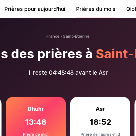
Prières pour aujourd'hui
Prières du mois
Qib
France
Saint-Étienne
s des prières à
Saint-
Il reste
04:48:47
avant le Asr
Dhuhr
Asr
13:48
18:52
Prière de midi
Prière de l'après-mid