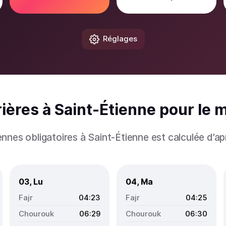
Réglages
rières à Saint-Étienne pour le 
ennes obligatoires à Saint-Étienne est calculée d’a
03, Lu
04, Ma
04:23
04:25
06:29
06:30