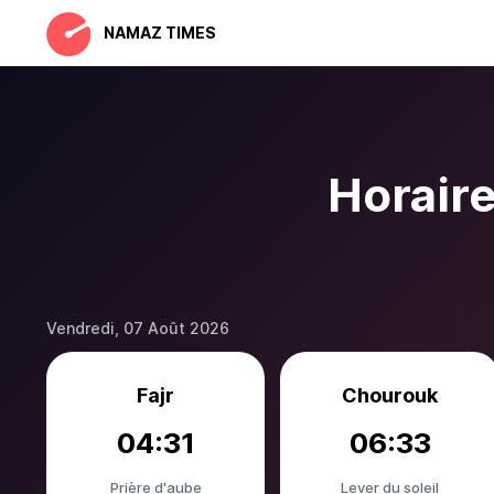
NAMAZ TIMES
Horaire
Vendredi, 07 Août 2026
Fajr
Chourouk
04:31
06:33
Prière d'aube
Lever du soleil