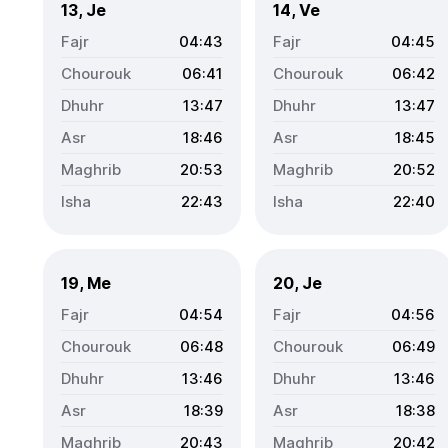
13, Je
14, Ve
04:43
04:45
06:41
06:42
13:47
13:47
18:46
18:45
20:53
20:52
22:43
22:40
19, Me
20, Je
04:54
04:56
06:48
06:49
13:46
13:46
18:39
18:38
20:43
20:42