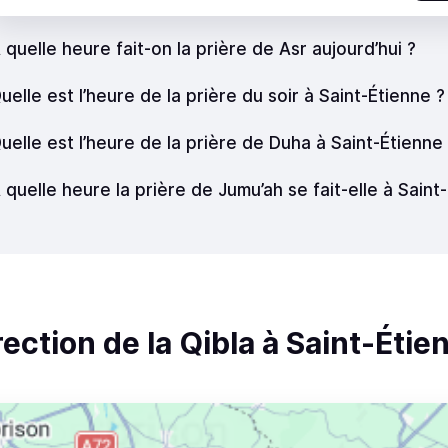
 quelle heure fait-on la prière de Asr aujourd’hui ?
uelle est l’heure de la prière du soir à Saint-Étienne ?
uelle est l’heure de la prière de Duha à Saint-Étienne
 quelle heure la prière de Jumu’ah se fait-elle à Saint
rection de la Qibla à Saint-Étie