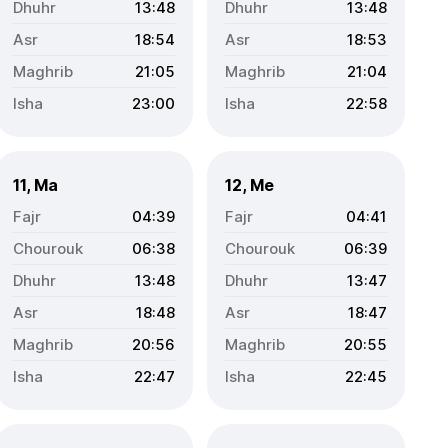
13:48
13:48
18:54
18:53
21:05
21:04
23:00
22:58
11, Ma
12, Me
04:39
04:41
06:38
06:39
13:48
13:47
18:48
18:47
20:56
20:55
22:47
22:45