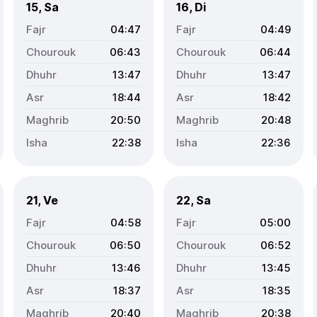
15, Sa
16, Di
04:47
04:49
06:43
06:44
13:47
13:47
18:44
18:42
20:50
20:48
22:38
22:36
21, Ve
22, Sa
04:58
05:00
06:50
06:52
13:46
13:45
18:37
18:35
20:40
20:38