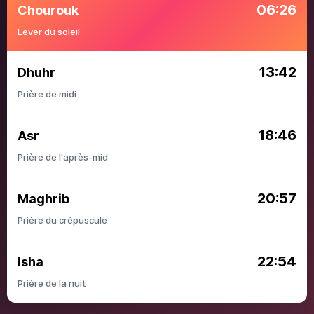
06:26
Chourouk
Lever du soleil
13:42
Dhuhr
Prière de midi
18:46
Asr
Prière de l'après-mid
20:57
Maghrib
Prière du crépuscule
22:54
Isha
Prière de la nuit