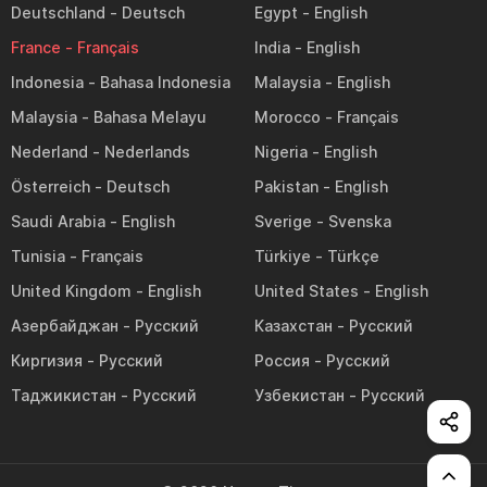
Deutschland
Egypt
France
India
Indonesia
Malaysia
Malaysia
Morocco
Nederland
Nigeria
Österreich
Pakistan
Saudi Arabia
Sverige
Tunisia
Türkiye
United Kingdom
United States
Азербайджан
Казахстан
Киргизия
Россия
Таджикистан
Узбекистан