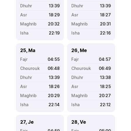
13:39
13:39
18:29
18:27
20:32
20:31
22:19
22:16
25, Ma
26, Me
04:55
04:57
06:48
06:49
13:39
13:38
18:26
18:25
20:29
20:27
22:14
22:12
27, Je
28, Ve
04:59
05:00