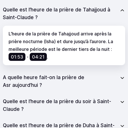
Quelle est l’heure de la prière de Tahajjoud à
Saint-Claude ?
L’heure de la prière de Tahajjoud arrive après la
prière nocturne (Isha) et dure jusqu’à l’aurore. La
meilleure période est le dernier tiers de la nuit :
01:53
-
04:21
.
A quelle heure fait-on la prière de
Asr aujourd’hui ?
Quelle est l’heure de la prière du soir à Saint-
Claude ?
Quelle est l’heure de la prière de Duha à Saint-