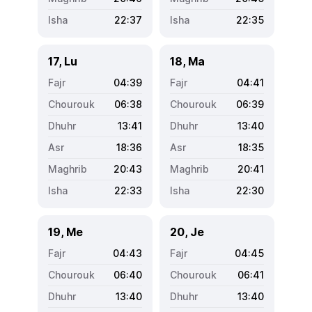
22:37
22:35
17, Lu
18, Ma
04:39
04:41
06:38
06:39
13:41
13:40
18:36
18:35
20:43
20:41
22:33
22:30
19, Me
20, Je
04:43
04:45
06:40
06:41
13:40
13:40