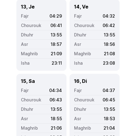
13, Je
14, Ve
04:29
04:32
06:41
06:42
13:55
13:55
18:57
18:56
21:09
21:08
23:11
23:08
15, Sa
16, Di
04:34
04:37
06:43
06:45
13:55
13:55
18:55
18:53
21:06
21:04