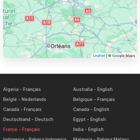
Leaflet
| © Google Maps
Algeria
Australia
België
Belgique
Canada
Canada
Deutschland
Egypt
France
India
Indonesia
Malaysia