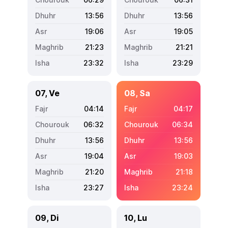
13:56
13:56
19:06
19:05
21:23
21:21
23:32
23:29
07, Ve
08, Sa
04:14
04:17
06:32
06:34
13:56
13:56
19:04
19:03
21:20
21:18
23:27
23:24
09, Di
10, Lu