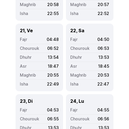
20:58
20:57
22:55
22:52
21, Ve
22, Sa
04:48
04:50
06:52
06:53
13:54
13:53
18:47
18:45
20:55
20:53
22:49
22:47
23, Di
24, Lu
04:53
04:55
06:55
06:56
13:53
13:53