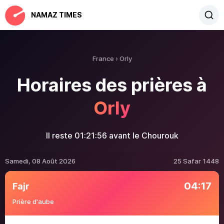
NAMAZ TIMES
France
Orly
Horaires des prières à
Orly
Il reste
01:21:56
avant le Chourouk
Samedi, 08 Août 2026
25 Safar 1448
04:17
Fajr
Prière d'aube