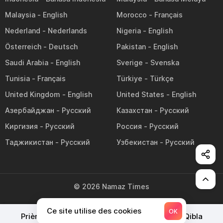
Malaysia
Morocco
Nederland
Nigeria
Österreich
Pakistan
Saudi Arabia
Sverige
Tunisia
Türkiye
United Kingdom
United States
Азербайджан
Казахстан
Киргизия
Россия
Таджикистан
Узбекистан
©
2026
Namaz Times
Ce site utilise des cookies
OK
Prières pour aujourd'hui
Prières du mois
Qibla