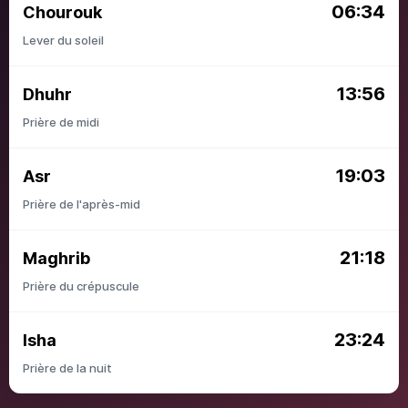
06:34
Chourouk
Lever du soleil
13:56
Dhuhr
Prière de midi
19:03
Asr
Prière de l'après-mid
21:18
Maghrib
Prière du crépuscule
23:24
Isha
Prière de la nuit