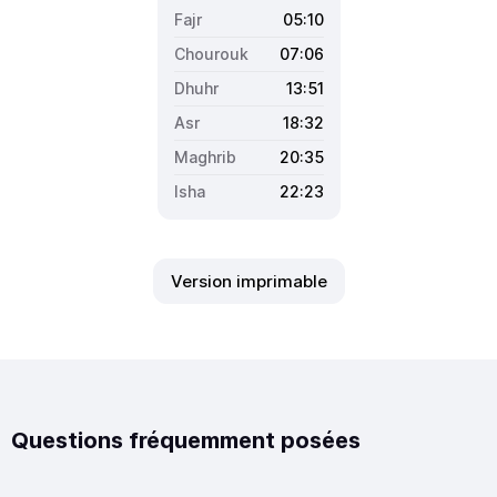
05:10
07:06
13:51
18:32
20:35
22:23
Version imprimable
Questions fréquemment posées