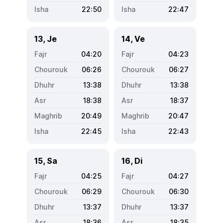
22:50
22:47
13, Je
14, Ve
04:20
04:23
06:26
06:27
13:38
13:38
18:38
18:37
20:49
20:47
22:45
22:43
15, Sa
16, Di
04:25
04:27
06:29
06:30
13:37
13:37
18:36
18:35