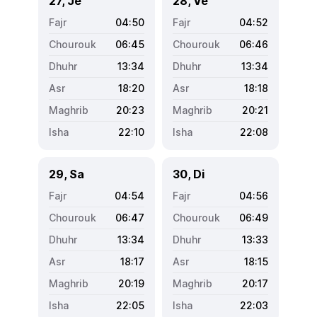
27, Je
28, Ve
04:50
04:52
06:45
06:46
13:34
13:34
18:20
18:18
20:23
20:21
22:10
22:08
29, Sa
30, Di
04:54
04:56
06:47
06:49
13:34
13:33
18:17
18:15
20:19
20:17
22:05
22:03