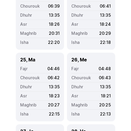
06:39
06:41
13:35
13:35
18:26
18:24
20:31
20:29
22:20
22:18
25, Ma
26, Me
04:46
04:48
06:42
06:43
13:35
13:35
18:23
18:21
20:27
20:25
22:15
22:13