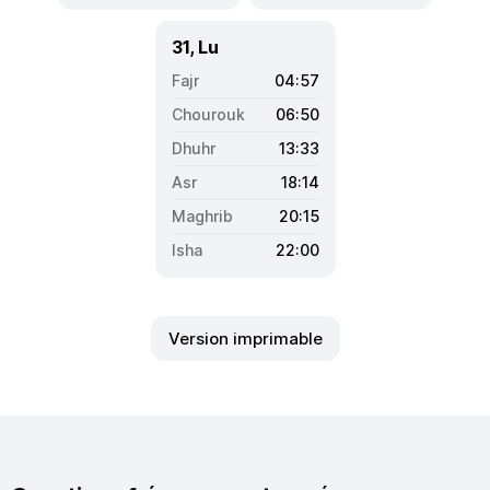
31, Lu
04:57
06:50
13:33
18:14
20:15
22:00
Version imprimable