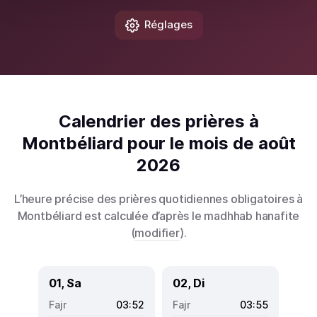
Réglages
Calendrier des prières à
Montbéliard pour le mois de août
2026
L’heure précise des prières quotidiennes obligatoires à
Montbéliard est calculée d’après le madhhab hanafite
(
modifier
).
01, Sa
02, Di
03:52
03:55