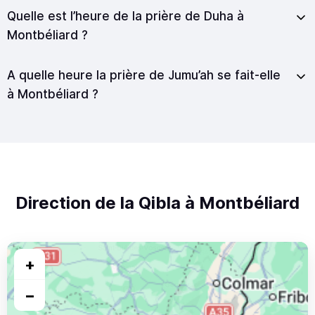
Quelle est l’heure de la prière de Duha à
Montbéliard ?
A quelle heure la prière de Jumu’ah se fait-elle
à Montbéliard ?
Direction de la Qibla à Montbéliard
+
−