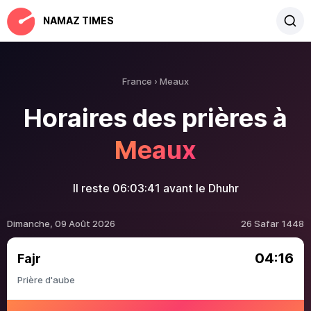
NAMAZ TIMES
France
Meaux
Horaires des prières à
Meaux
Il reste
06:03:41
avant le Dhuhr
Dimanche, 09 Août 2026
26 Safar 1448
04:16
Fajr
Prière d'aube