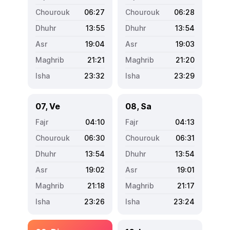
06:27
06:28
13:55
13:54
19:04
19:03
21:21
21:20
23:32
23:29
07, Ve
08, Sa
04:10
04:13
06:30
06:31
13:54
13:54
19:02
19:01
21:18
21:17
23:26
23:24