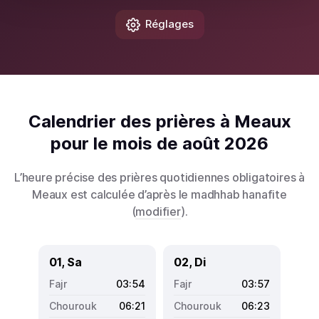
Réglages
Calendrier des prières à Meaux
pour le mois de août 2026
L’heure précise des prières quotidiennes obligatoires à
Meaux est calculée d’après le madhhab hanafite
(
modifier
).
01, Sa
02, Di
03:54
03:57
06:21
06:23