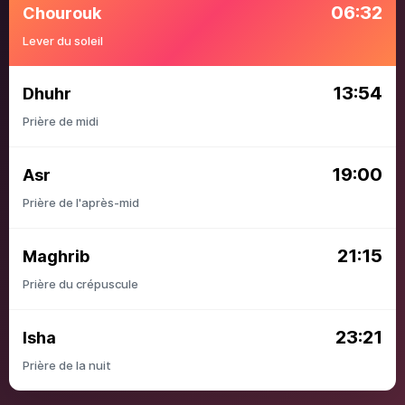
06:32
Chourouk
Lever du soleil
13:54
Dhuhr
Prière de midi
19:00
Asr
Prière de l'après-mid
21:15
Maghrib
Prière du crépuscule
23:21
Isha
Prière de la nuit