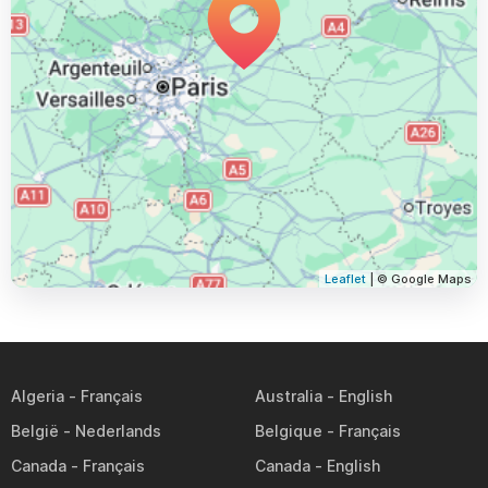
Leaflet
| © Google Maps
Algeria
Australia
België
Belgique
Canada
Canada