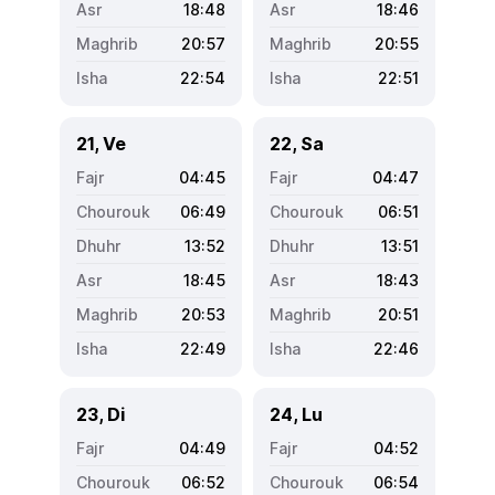
18:48
18:46
20:57
20:55
22:54
22:51
21, Ve
22, Sa
04:45
04:47
06:49
06:51
13:52
13:51
18:45
18:43
20:53
20:51
22:49
22:46
23, Di
24, Lu
04:49
04:52
06:52
06:54