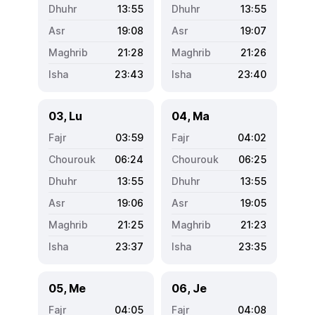
13:55
13:55
19:08
19:07
21:28
21:26
23:43
23:40
03, Lu
04, Ma
03:59
04:02
06:24
06:25
13:55
13:55
19:06
19:05
21:25
21:23
23:37
23:35
05, Me
06, Je
04:05
04:08