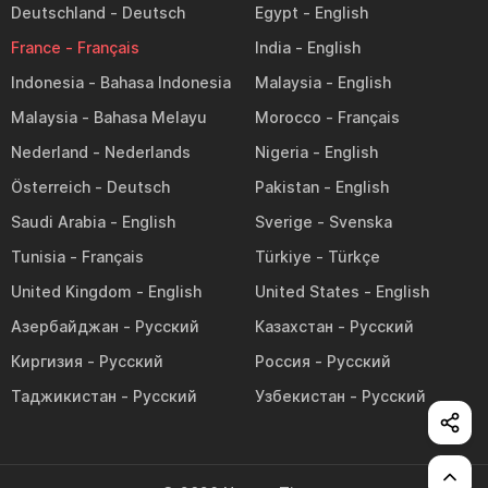
Deutschland
Egypt
France
India
Indonesia
Malaysia
Malaysia
Morocco
Nederland
Nigeria
Österreich
Pakistan
Saudi Arabia
Sverige
Tunisia
Türkiye
United Kingdom
United States
Азербайджан
Казахстан
Киргизия
Россия
Таджикистан
Узбекистан