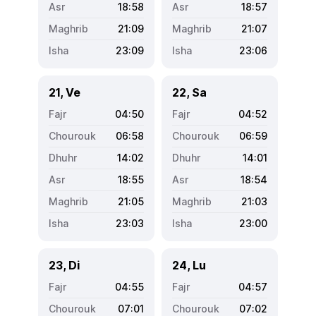
18:58
18:57
21:09
21:07
23:09
23:06
21, Ve
22, Sa
04:50
04:52
06:58
06:59
14:02
14:01
18:55
18:54
21:05
21:03
23:03
23:00
23, Di
24, Lu
04:55
04:57
07:01
07:02