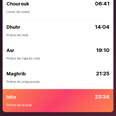
06:41
Chourouk
Lever du soleil
14:04
Dhuhr
Prière de midi
19:10
Asr
Prière de l'après-mid
21:25
Maghrib
Prière du crépuscule
23:34
Isha
Prière de la nuit