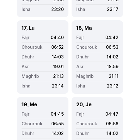
23:20
23:17
17, Lu
18, Ma
04:40
04:42
06:52
06:53
14:03
14:02
19:01
18:59
21:13
21:11
23:14
23:12
19, Me
20, Je
04:45
04:47
06:55
06:56
14:02
14:02