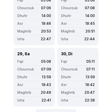
05:04
05:06
07:06
07:08
14:00
14:00
18:46
18:45
20:53
20:51
22:47
22:44
29, Sa
30, Di
05:08
05:11
07:09
07:11
13:59
13:59
18:43
18:42
20:49
20:47
22:41
22:38