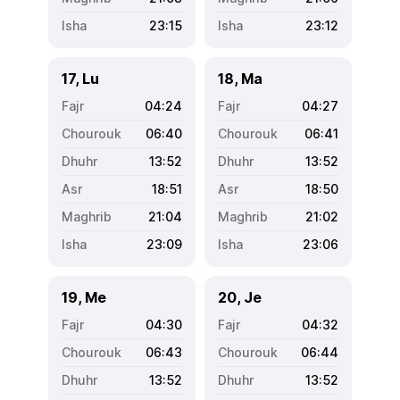
23:15
23:12
17, Lu
18, Ma
04:24
04:27
06:40
06:41
13:52
13:52
18:51
18:50
21:04
21:02
23:09
23:06
19, Me
20, Je
04:30
04:32
06:43
06:44
13:52
13:52