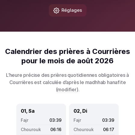
Réglages
Calendrier des prières à Courrières
pour le mois de août 2026
L’heure précise des prières quotidiennes obligatoires à
Courrières est calculée d’après le madhhab hanafite
(
modifier
).
01, Sa
02, Di
03:39
03:39
06:16
06:17