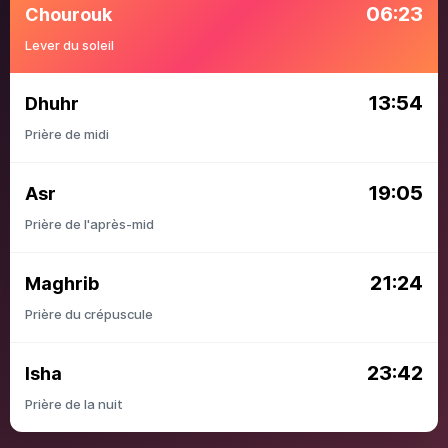
06:23
Chourouk
Lever du soleil
13:54
Dhuhr
Prière de midi
19:05
Asr
Prière de l'après-mid
21:24
Maghrib
Prière du crépuscule
23:42
Isha
Prière de la nuit