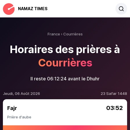
NAMAZ TIMES
France
Courrières
Horaires des prières à
Courrières
Il reste
06:12:24
avant le Dhuhr
Jeudi, 06 Août 2026
23 Safar 1448
03:52
Fajr
Prière d'aube