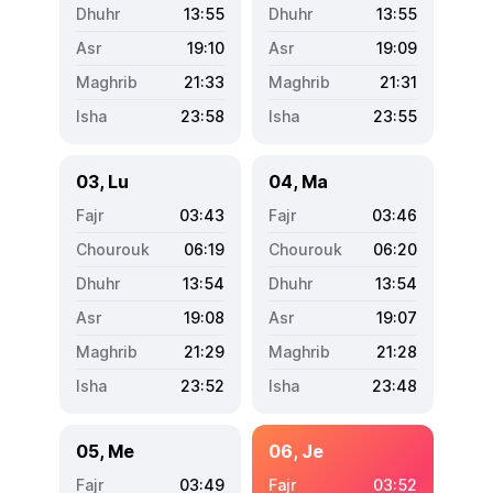
13:55
13:55
19:10
19:09
21:33
21:31
23:58
23:55
03, Lu
04, Ma
03:43
03:46
06:19
06:20
13:54
13:54
19:08
19:07
21:29
21:28
23:52
23:48
05, Me
06, Je
03:49
03:52