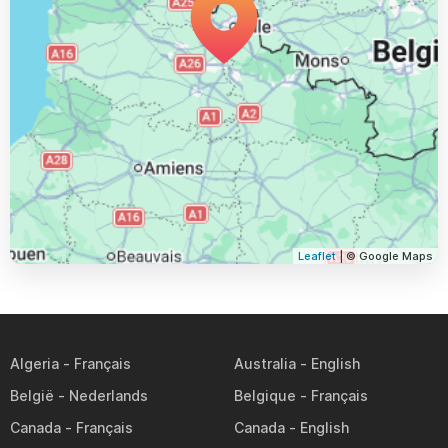
Leaflet
| © Google Maps
Algeria
Australia
België
Belgique
Canada
Canada