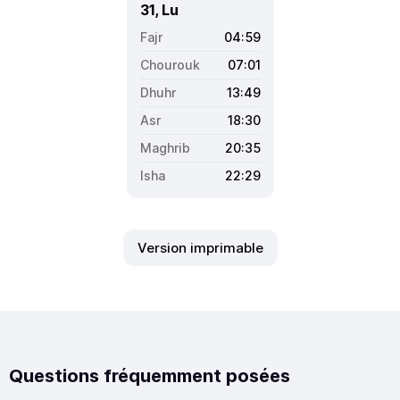
31, Lu
04:59
07:01
13:49
18:30
20:35
22:29
Version imprimable
Questions fréquemment posées