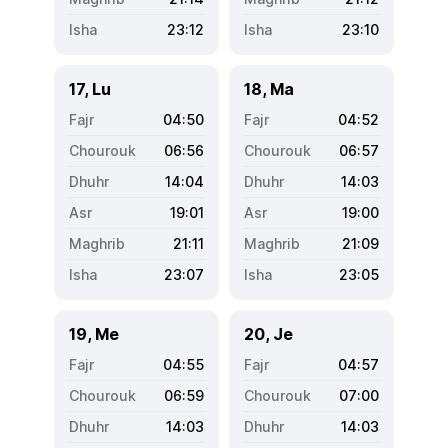
23:12
23:10
17, Lu
18, Ma
04:50
04:52
06:56
06:57
14:04
14:03
19:01
19:00
21:11
21:09
23:07
23:05
19, Me
20, Je
04:55
04:57
06:59
07:00
14:03
14:03