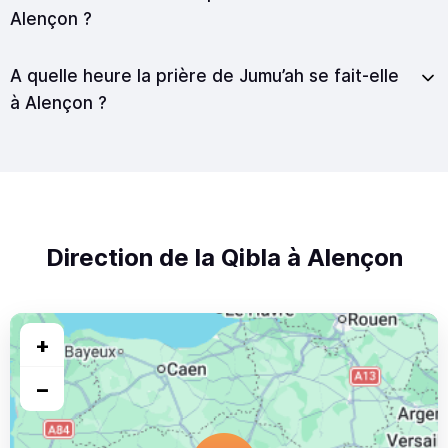
Alençon ?
A quelle heure la prière de Jumu’ah se fait-elle
à Alençon ?
Direction de la Qibla à Alençon
+
−