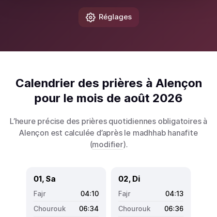
Réglages
Calendrier des prières à Alençon
pour le mois de août 2026
L’heure précise des prières quotidiennes obligatoires à
Alençon est calculée d’après le madhhab hanafite
(
modifier
).
01, Sa
02, Di
04:10
04:13
06:34
06:36