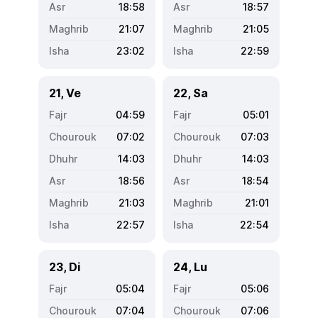
18:58
18:57
21:07
21:05
23:02
22:59
21, Ve
22, Sa
04:59
05:01
07:02
07:03
14:03
14:03
18:56
18:54
21:03
21:01
22:57
22:54
23, Di
24, Lu
05:04
05:06
07:04
07:06