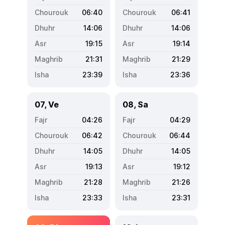
06:40
06:41
14:06
14:06
19:15
19:14
21:31
21:29
23:39
23:36
07, Ve
08, Sa
04:26
04:29
06:42
06:44
14:05
14:05
19:13
19:12
21:28
21:26
23:33
23:31