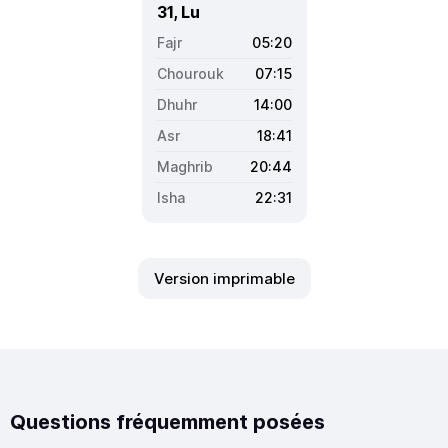
31, Lu
05:20
07:15
14:00
18:41
20:44
22:31
Version imprimable
Questions fréquemment posées