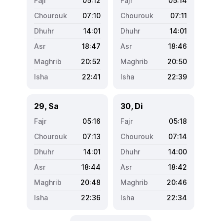
05:12
05:14
07:10
07:11
14:01
14:01
18:47
18:46
20:52
20:50
22:41
22:39
29, Sa
30, Di
05:16
05:18
07:13
07:14
14:01
14:00
18:44
18:42
20:48
20:46
22:36
22:34