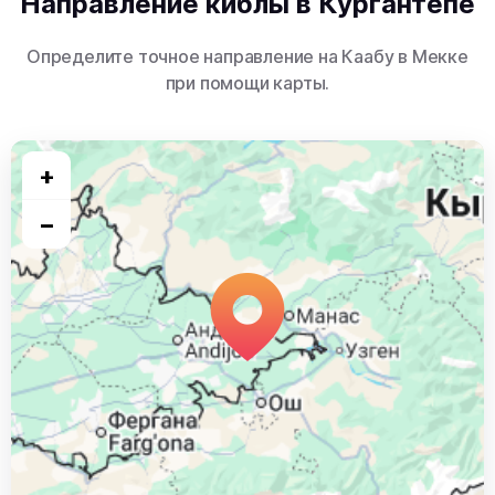
Направление киблы в Кургантепе
Определите точное направление на Каабу в Мекке
при помощи карты.
+
−