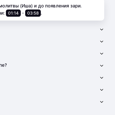
олитвы (Иша) и до появления зари.
чи:
01:14
-
03:58
.
пе?