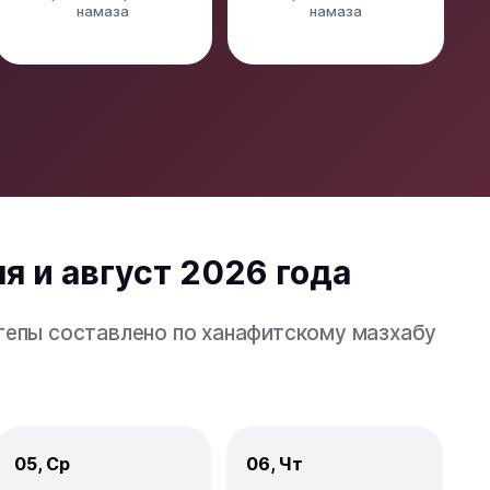
намаза
намаза
я и август 2026 года
лтепы составлено по ханафитскому мазхабу
05, Ср
06, Чт