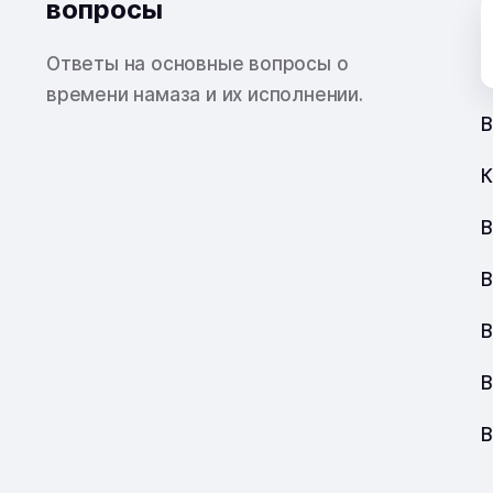
вопросы
Ответы на основные вопросы о
времени намаза и их исполнении.
В
К
В
В
В
В
В