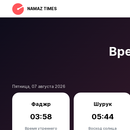
NAMAZ TIMES
Вр
Пятница, 07 августа 2026
Фаджр
Шурук
03:58
05:44
Время утреннего
Восход солнца