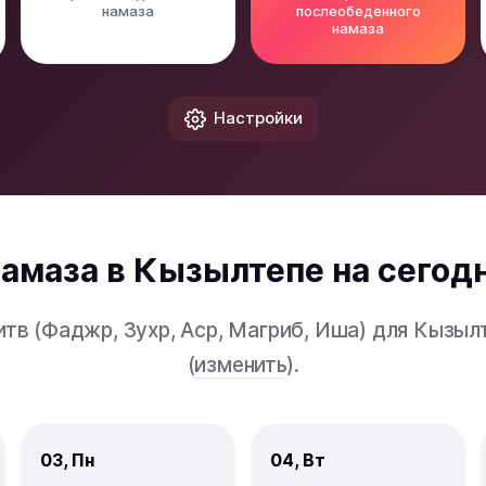
намаза
послеобеденного
намаза
Настройки
амаза в Кызылтепе на сегодн
тв (Фаджр, Зухр, Аср, Магриб, Иша) для Кызы
(
изменить
).
03, Пн
04, Вт