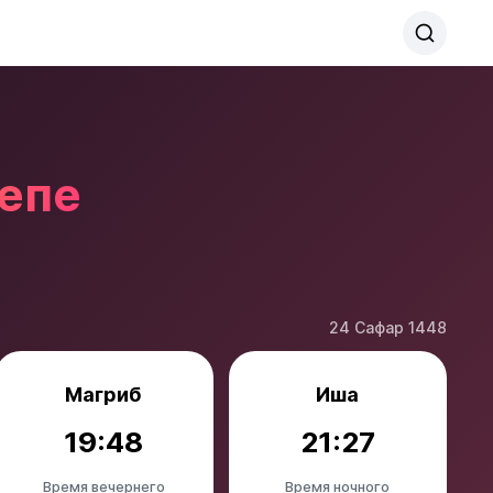
епе
24 Сафар 1448
Магриб
Иша
19:48
21:27
Время вечернего
Время ночного