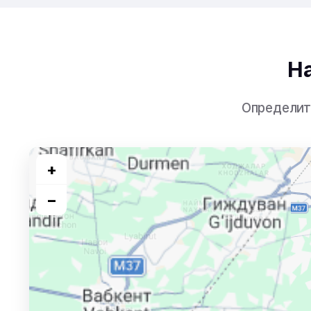
Н
Определит
+
−