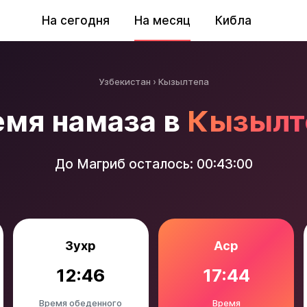
На сегодня
На месяц
Кибла
Узбекистан
Кызылтепа
емя намаза в
Кызылт
До Магриб осталось:
00:42:58
Зухр
Аср
12:46
17:44
Время обеденного
Время