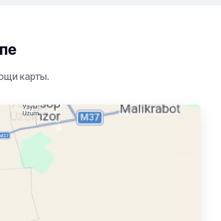
пе
ощи карты.