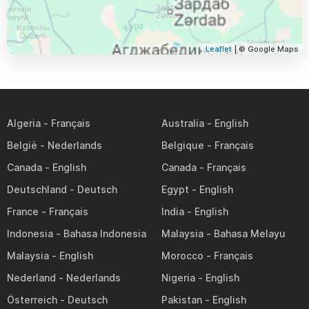
Leaflet
| © Google Maps
Algeria
Australia
België
Belgique
Canada
Canada
Deutschland
Egypt
France
India
Indonesia
Malaysia
Malaysia
Morocco
Nederland
Nigeria
Österreich
Pakistan