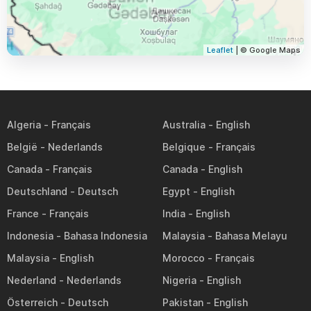
Leaflet
| © Google Maps
Algeria
Australia
België
Belgique
Canada
Canada
Deutschland
Egypt
France
India
Indonesia
Malaysia
Malaysia
Morocco
Nederland
Nigeria
Österreich
Pakistan