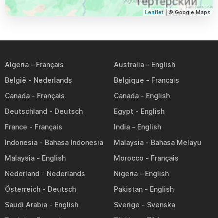
Leaflet
| © Google Maps
Algeria
Australia
België
Belgique
Canada
Canada
Deutschland
Egypt
France
India
Indonesia
Malaysia
Malaysia
Morocco
Nederland
Nigeria
Österreich
Pakistan
Saudi Arabia
Sverige