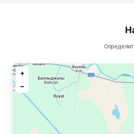
Н
Определит
+
−