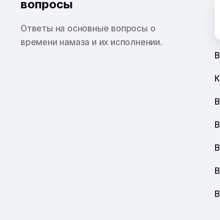
вопросы
Ответы на основные вопросы о
времени намаза и их исполнении.
В
К
В
В
В
В
В