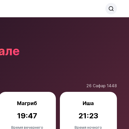
але
26 Сафар 1448
Магриб
Иша
19:47
21:23
Время вечернего
Время ночного