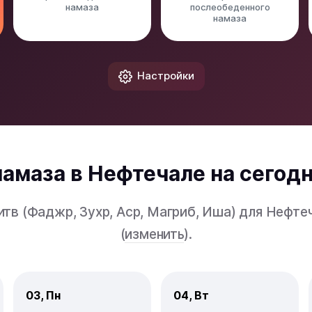
намаза
послеобеденного
намаза
Настройки
амаза в Нефтечале на сегодн
тв (Фаджр, Зухр, Аср, Магриб, Иша) для Нефт
(
изменить
).
03, Пн
04, Вт