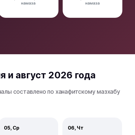
намаза
намаза
я и август 2026 года
ечалы составлено по ханафитскому мазхабу
05, Ср
06, Чт