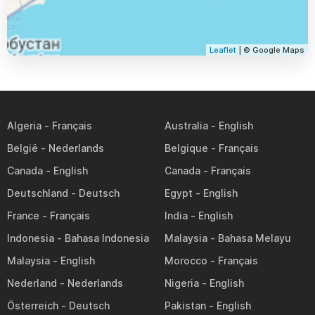
Leaflet
| © Google Maps
Algeria
Australia
België
Belgique
Canada
Canada
Deutschland
Egypt
France
India
Indonesia
Malaysia
Malaysia
Morocco
Nederland
Nigeria
Österreich
Pakistan