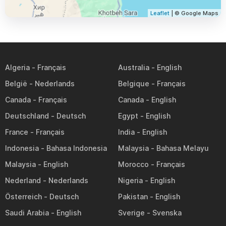
Leaflet
| © Google Maps
Algeria
Australia
België
Belgique
Canada
Canada
Deutschland
Egypt
France
India
Indonesia
Malaysia
Malaysia
Morocco
Nederland
Nigeria
Österreich
Pakistan
Saudi Arabia
Sverige