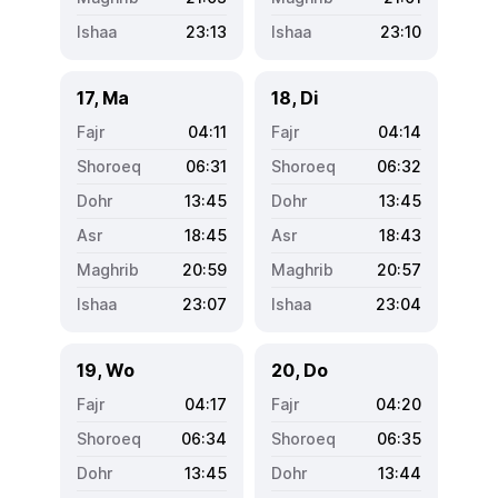
23:13
23:10
17, Ma
18, Di
04:11
04:14
06:31
06:32
13:45
13:45
18:45
18:43
20:59
20:57
23:07
23:04
19, Wo
20, Do
04:17
04:20
06:34
06:35
13:45
13:44