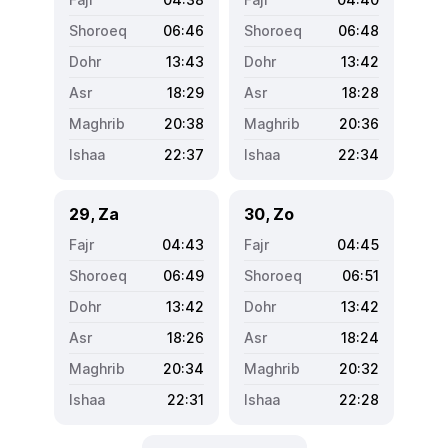
06:46
06:48
13:43
13:42
18:29
18:28
20:38
20:36
22:37
22:34
29, Za
30, Zo
04:43
04:45
06:49
06:51
13:42
13:42
18:26
18:24
20:34
20:32
22:31
22:28