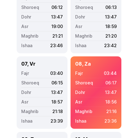
06:12
06:13
13:47
13:47
19:00
18:59
21:21
21:20
23:46
23:42
07, Vr
08, Za
03:40
03:44
06:15
06:17
13:47
13:47
18:57
18:56
21:18
21:16
23:39
23:36