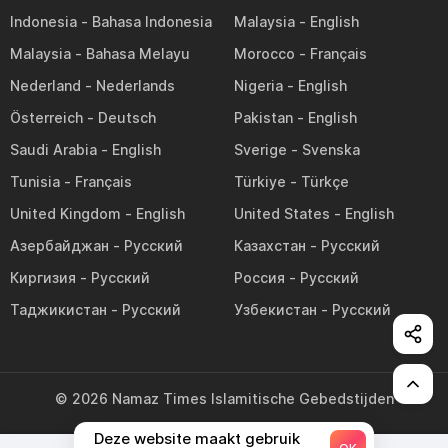
Indonesia
Malaysia
Malaysia
Morocco
Nederland
Nigeria
Österreich
Pakistan
Saudi Arabia
Sverige
Tunisia
Türkiye
United Kingdom
United States
Азербайджан
Казахстан
Киргизия
Россия
Таджикистан
Узбекистан
©
2026
Namaz Times
Islamitische Gebedstijden
Deze website maakt gebruik