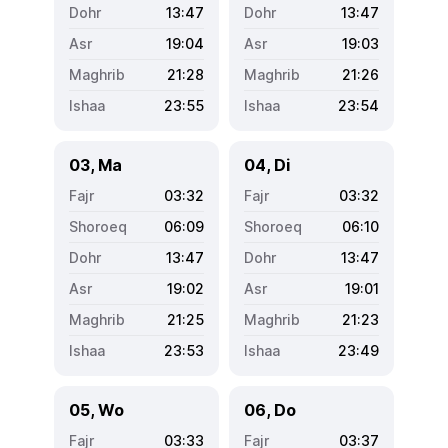
13:47
13:47
19:04
19:03
21:28
21:26
23:55
23:54
03, Ma
04, Di
03:32
03:32
06:09
06:10
13:47
13:47
19:02
19:01
21:25
21:23
23:53
23:49
05, Wo
06, Do
03:33
03:37