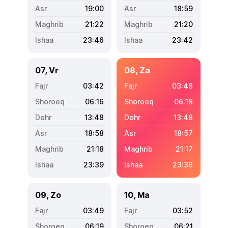
19:00
18:59
21:22
21:20
23:46
23:42
07, Vr
08, Za
03:42
03:46
06:16
06:18
13:48
13:48
18:58
18:57
21:18
21:17
23:39
23:36
09, Zo
10, Ma
03:49
03:52
06:19
06:21