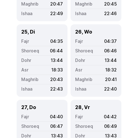
20:47
20:45
22:49
22:46
25, Di
26, Wo
04:35
04:37
06:44
06:46
13:44
13:44
18:33
18:32
20:43
20:41
22:43
22:40
27, Do
28, Vr
04:40
04:42
06:47
06:49
13:43
13:43