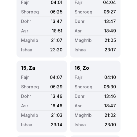
04:01
04:04
06:25
06:27
13:47
13:47
18:51
18:49
21:07
21:05
23:20
23:17
15, Za
16, Zo
04:07
04:10
06:29
06:30
13:46
13:46
18:48
18:47
21:03
21:02
23:14
23:10