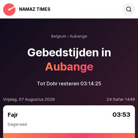
NAMAZ TIMES
Belgium
Aubange
Gebedstijden in
Aubange
Tot Dohr resteren
03:14:24
Vrijdag, 07 Augustus 2026
24 Safar 1448
03:53
Fajr
Dageraad