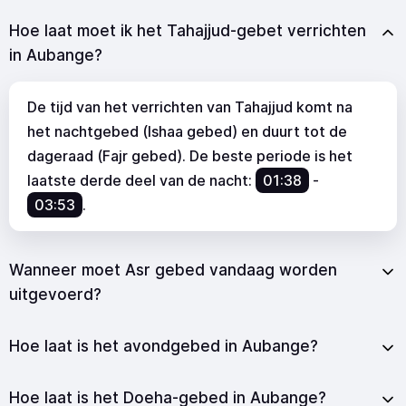
Hoe laat moet ik het Tahajjud-gebet verrichten
in Aubange?
De tijd van het verrichten van Tahajjud komt na
het nachtgebed (Ishaa gebed) en duurt tot de
dageraad (Fajr gebed). De beste periode is het
laatste derde deel van de nacht:
01:38
-
03:53
.
Wanneer moet Asr gebed vandaag worden
uitgevoerd?
Hoe laat is het avondgebed in Aubange?
Hoe laat is het Doeha-gebed in Aubange?