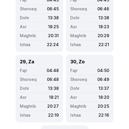
06:45
06:46
13:38
13:38
18:25
18:23
20:31
20:29
22:24
22:21
29, Za
30, Zo
04:48
04:50
06:48
06:49
13:38
13:37
18:21
18:20
20:27
20:25
22:19
22:16