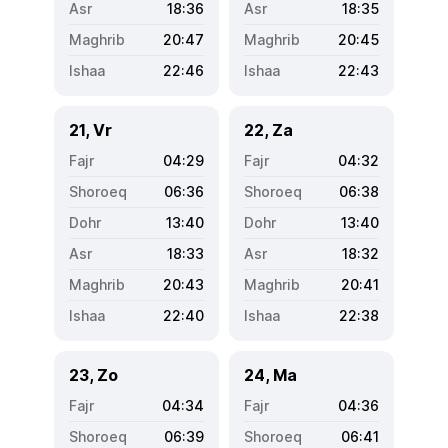
18:36
18:35
20:47
20:45
22:46
22:43
21, Vr
22, Za
04:29
04:32
06:36
06:38
13:40
13:40
18:33
18:32
20:43
20:41
22:40
22:38
23, Zo
24, Ma
04:34
04:36
06:39
06:41