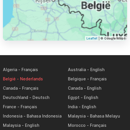
Leaflet
| © Google Maps
Algeria
Australia
België
Belgique
Canada
Canada
Deutschland
Egypt
France
India
Indonesia
Malaysia
Malaysia
Morocco