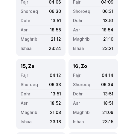
04:06
04:09
06:30
06:31
13:51
13:51
18:55
18:54
21:12
21:10
23:24
23:21
15, Za
16, Zo
04:12
04:14
06:33
06:34
13:51
13:51
18:52
18:51
21:08
21:06
23:18
23:15