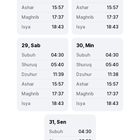
15:57
15:57
17:37
17:37
18:43
18:43
29, Sab
30, Min
04:30
04:30
05:40
05:40
11:39
11:38
15:57
15:57
17:37
17:37
18:43
18:43
31, Sen
04:30