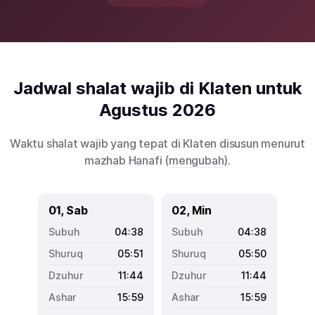
Jadwal shalat wajib di Klaten untuk
Agustus 2026
Waktu shalat wajib yang tepat di Klaten disusun menurut
mazhab Hanafi (
mengubah
).
01, Sab
02, Min
04:38
04:38
05:51
05:50
11:44
11:44
15:59
15:59