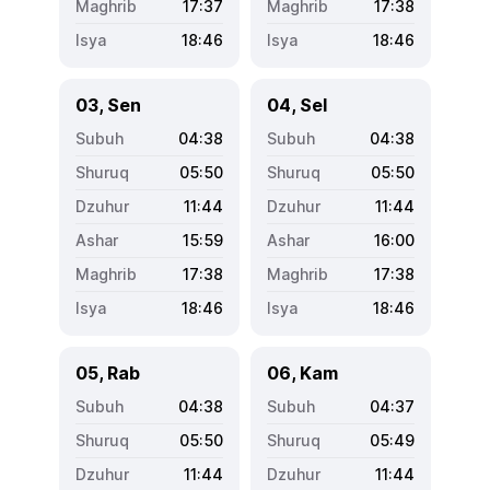
17:37
17:38
18:46
18:46
03, Sen
04, Sel
04:38
04:38
05:50
05:50
11:44
11:44
15:59
16:00
17:38
17:38
18:46
18:46
05, Rab
06, Kam
04:38
04:37
05:50
05:49
11:44
11:44