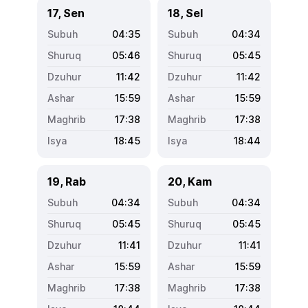
17, Sen
18, Sel
04:35
04:34
05:46
05:45
11:42
11:42
15:59
15:59
17:38
17:38
18:45
18:44
19, Rab
20, Kam
04:34
04:34
05:45
05:45
11:41
11:41
15:59
15:59
17:38
17:38