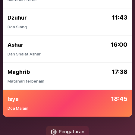
11:43
Dzuhur
Doa Siang
16:00
Ashar
Dan Shalat Ashar
17:38
Maghrib
Matahari terbenam
18:45
Isya
Doa Malam
Pengaturan