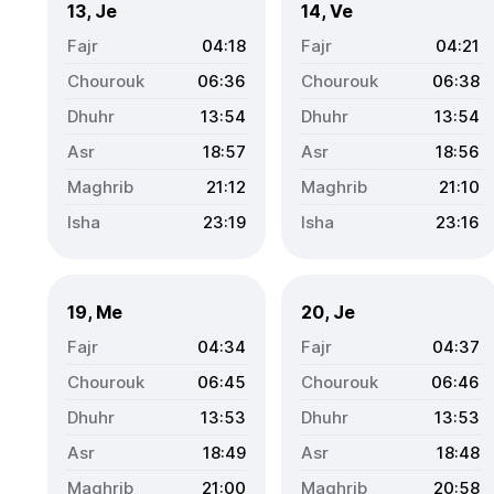
13, Je
14, Ve
04:18
04:21
06:36
06:38
13:54
13:54
18:57
18:56
21:12
21:10
23:19
23:16
19, Me
20, Je
04:34
04:37
06:45
06:46
13:53
13:53
18:49
18:48
21:00
20:58