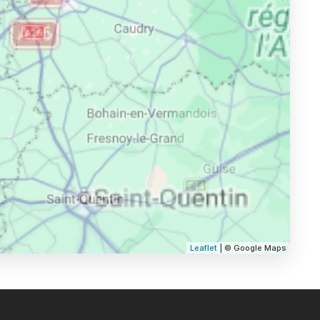
Leaflet
| © Google Maps