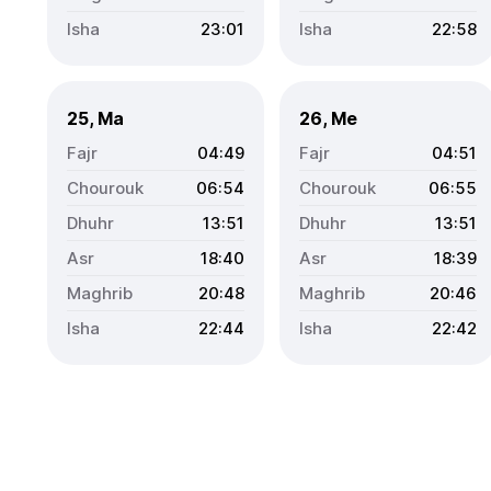
23:01
22:58
25, Ma
26, Me
04:49
04:51
06:54
06:55
13:51
13:51
18:40
18:39
20:48
20:46
22:44
22:42