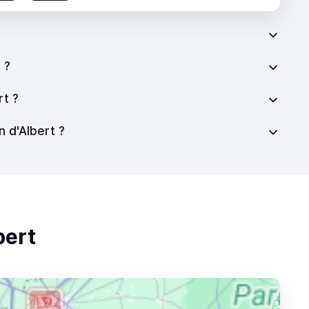
 ?
rt ?
n d'Albert ?
bert