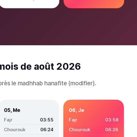
 mois de août 2026
après le madhhab hanafite (
modifier
).
05, Me
06, Je
03:55
03:58
06:24
06:26