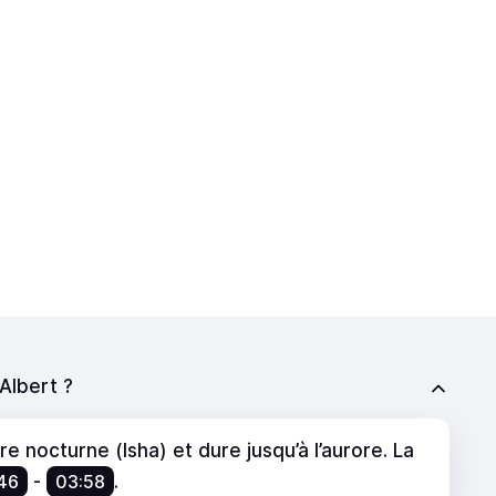
'Albert ?
re nocturne (Isha) et dure jusqu’à l’aurore. La
46
-
03:58
.