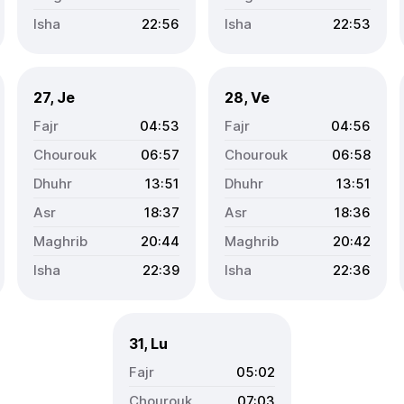
22:56
22:53
27, Je
28, Ve
04:53
04:56
06:57
06:58
13:51
13:51
18:37
18:36
20:44
20:42
22:39
22:36
31, Lu
05:02
07:03