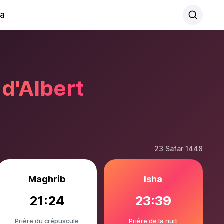
la
d'Albert
23 Safar 1448
Maghrib
Isha
21:24
23:39
Prière du crépuscule
Prière de la nuit