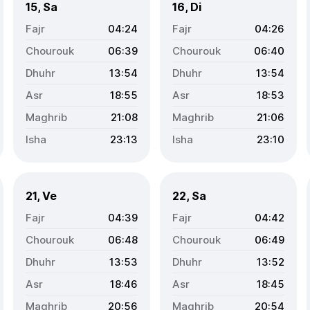
15, Sa
16, Di
04:24
04:26
06:39
06:40
13:54
13:54
18:55
18:53
21:08
21:06
23:13
23:10
21, Ve
22, Sa
04:39
04:42
06:48
06:49
13:53
13:52
18:46
18:45
20:56
20:54