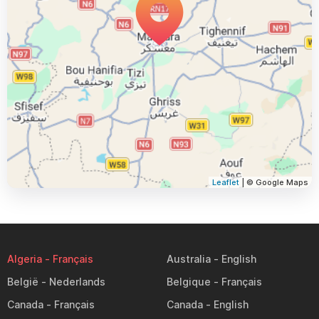
Leaflet
| © Google Maps
Algeria
Australia
België
Belgique
Canada
Canada