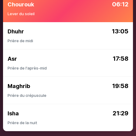
06:12
Chourouk
Lever du soleil
13:05
Dhuhr
Prière de midi
17:58
Asr
Prière de l'après-mid
19:58
Maghrib
Prière du crépuscule
21:29
Isha
Prière de la nuit