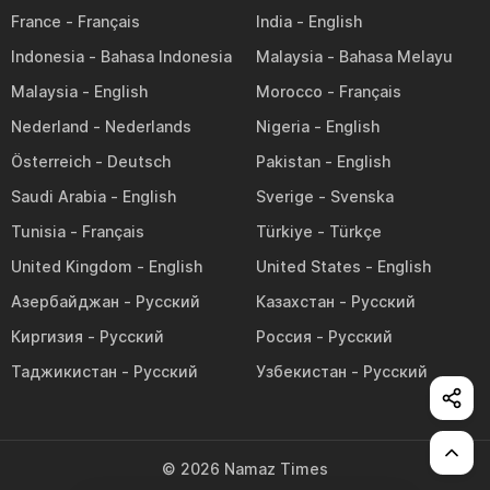
France
India
Indonesia
Malaysia
Malaysia
Morocco
Nederland
Nigeria
Österreich
Pakistan
Saudi Arabia
Sverige
Tunisia
Türkiye
United Kingdom
United States
Азербайджан
Казахстан
Киргизия
Россия
Таджикистан
Узбекистан
©
2026
Namaz Times