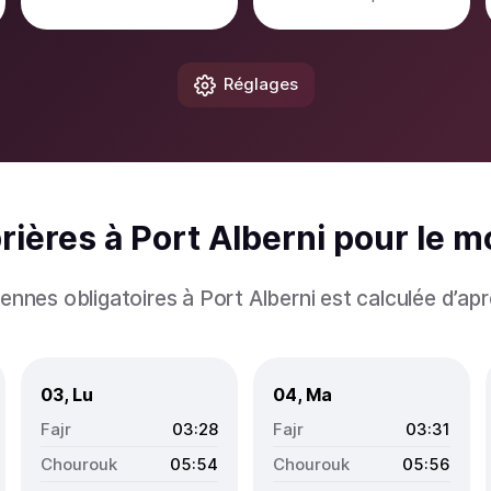
Réglages
rières à Port Alberni pour le 
iennes obligatoires à Port Alberni est calculée d’ap
03, Lu
04, Ma
03:28
03:31
05:54
05:56