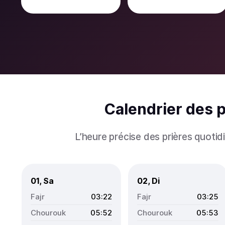
Calendrier des p
L’heure précise des prières quotid
01, Sa
02, Di
03:22
03:25
05:52
05:53