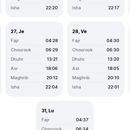
22:20
22:17
27, Je
28, Ve
04:28
04:30
06:29
06:30
13:21
13:20
18:06
18:05
20:12
20:10
22:04
22:01
31, Lu
04:37
06:34