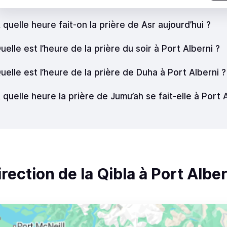
 quelle heure fait-on la prière de Asr aujourd’hui ?
uelle est l’heure de la prière du soir à Port Alberni ?
uelle est l’heure de la prière de Duha à Port Alberni ?
 quelle heure la prière de Jumu’ah se fait-elle à Port 
irection de la Qibla à Port Alber