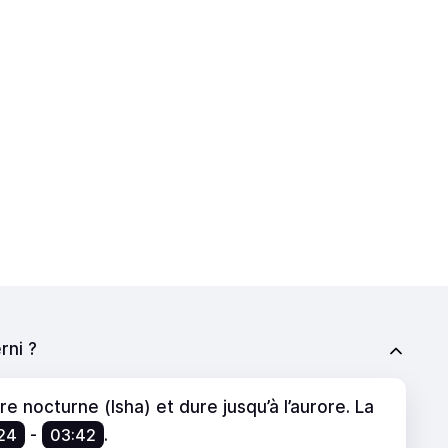
rni ?
re nocturne (Isha) et dure jusqu’à l’aurore. La
24
-
03:42
.