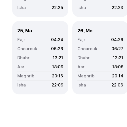
22:25
22:23
25, Ma
26, Me
04:24
04:26
06:26
06:27
13:21
13:21
18:09
18:08
20:16
20:14
22:09
22:06