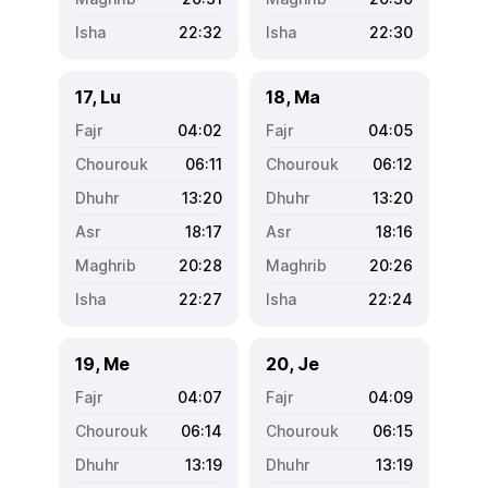
22:32
22:30
17, Lu
18, Ma
04:02
04:05
06:11
06:12
13:20
13:20
18:17
18:16
20:28
20:26
22:27
22:24
19, Me
20, Je
04:07
04:09
06:14
06:15
13:19
13:19