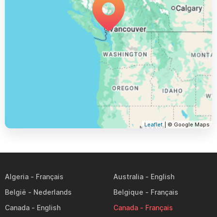
Leaflet
| © Google Maps
Algeria
Australia
België
Belgique
Canada
Canada