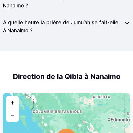
Nanaimo ?
A quelle heure la prière de Jumu’ah se fait-elle
à Nanaimo ?
Direction de la Qibla à Nanaimo
+
−