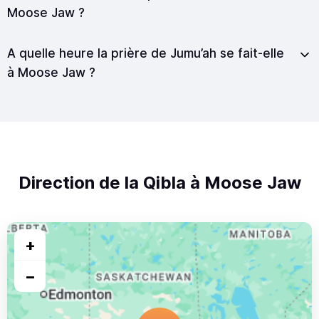
Moose Jaw ?
A quelle heure la prière de Jumu’ah se fait-elle
à Moose Jaw ?
Direction de la Qibla à Moose Jaw
+
−