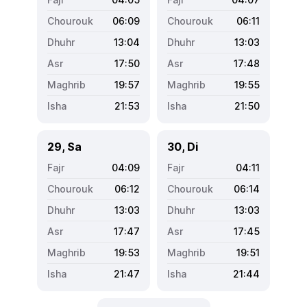
06:09
06:11
13:04
13:03
17:50
17:48
19:57
19:55
21:53
21:50
29, Sa
30, Di
04:09
04:11
06:12
06:14
13:03
13:03
17:47
17:45
19:53
19:51
21:47
21:44