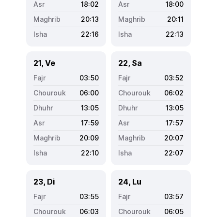
18:02
18:00
20:13
20:11
22:16
22:13
21, Ve
22, Sa
03:50
03:52
06:00
06:02
13:05
13:05
17:59
17:57
20:09
20:07
22:10
22:07
23, Di
24, Lu
03:55
03:57
06:03
06:05