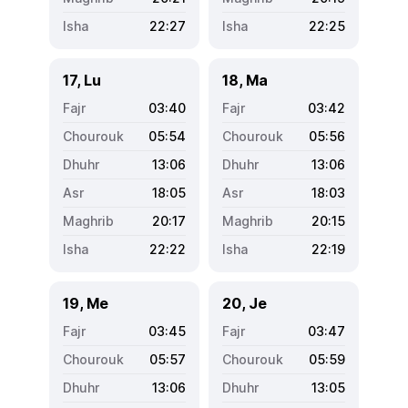
22:27
22:25
17, Lu
18, Ma
03:40
03:42
05:54
05:56
13:06
13:06
18:05
18:03
20:17
20:15
22:22
22:19
19, Me
20, Je
03:45
03:47
05:57
05:59
13:06
13:05