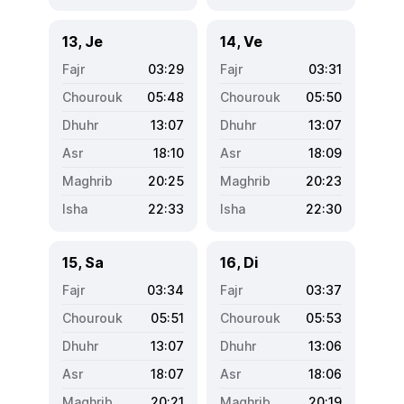
13, Je
14, Ve
03:29
03:31
05:48
05:50
13:07
13:07
18:10
18:09
20:25
20:23
22:33
22:30
15, Sa
16, Di
03:34
03:37
05:51
05:53
13:07
13:06
18:07
18:06
20:21
20:19