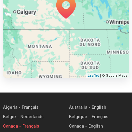
Leaflet
| © Google Maps
Algeria
Australia
België
Belgique
Canada
Canada