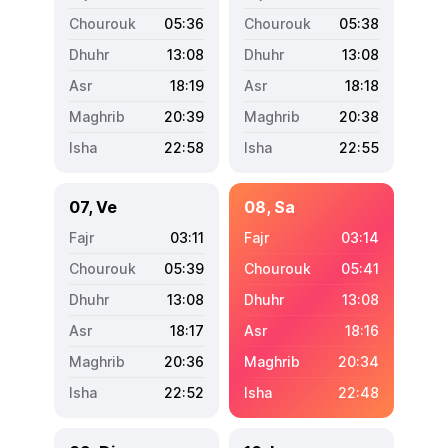
05:36
05:38
13:08
13:08
18:19
18:18
20:39
20:38
22:58
22:55
07, Ve
08, Sa
03:11
03:14
05:39
05:41
13:08
13:08
18:17
18:16
20:36
20:34
22:52
22:48