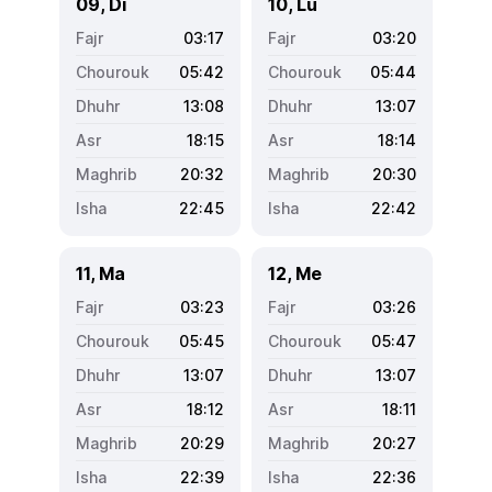
09, Di
10, Lu
03:17
03:20
05:42
05:44
13:08
13:07
18:15
18:14
20:32
20:30
22:45
22:42
11, Ma
12, Me
03:23
03:26
05:45
05:47
13:07
13:07
18:12
18:11
20:29
20:27
22:39
22:36