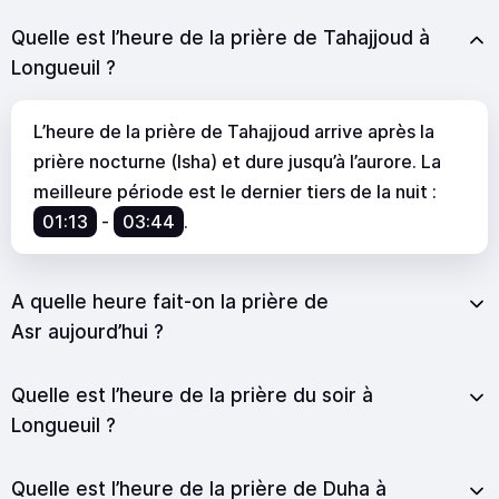
Quelle est l’heure de la prière de Tahajjoud à
Longueuil ?
L’heure de la prière de Tahajjoud arrive après la
prière nocturne (Isha) et dure jusqu’à l’aurore. La
meilleure période est le dernier tiers de la nuit :
01:13
-
03:44
.
A quelle heure fait-on la prière de
Asr aujourd’hui ?
Quelle est l’heure de la prière du soir à
Longueuil ?
Quelle est l’heure de la prière de Duha à