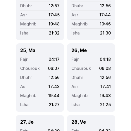
12:57
12:56
17:45
17:44
19:48
19:46
21:32
21:30
25, Ma
26, Me
04:17
04:18
06:07
06:08
12:56
12:56
17:43
17:41
19:44
19:43
21:27
21:25
27, Je
28, Ve
04:20
04:22