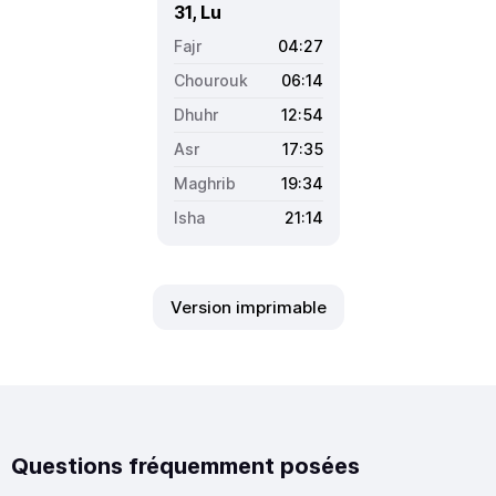
31, Lu
04:27
06:14
12:54
17:35
19:34
21:14
Version imprimable
Questions fréquemment posées