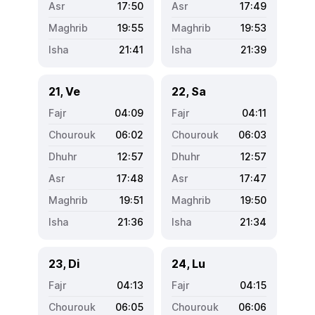
17:50
17:49
19:55
19:53
21:41
21:39
21, Ve
22, Sa
04:09
04:11
06:02
06:03
12:57
12:57
17:48
17:47
19:51
19:50
21:36
21:34
23, Di
24, Lu
04:13
04:15
06:05
06:06