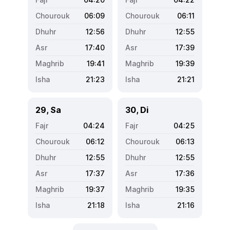
06:09
06:11
12:56
12:55
17:40
17:39
19:41
19:39
21:23
21:21
29, Sa
30, Di
04:24
04:25
06:12
06:13
12:55
12:55
17:37
17:36
19:37
19:35
21:18
21:16