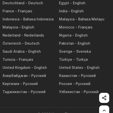
Deutschland
Egypt
France
India
Indonesia
Malaysia
Malaysia
Morocco
Nederland
Nigeria
Österreich
Pakistan
Saudi Arabia
Sverige
Tunisia
Türkiye
United Kingdom
United States
Азербайджан
Казахстан
Киргизия
Россия
Таджикистан
Узбекистан