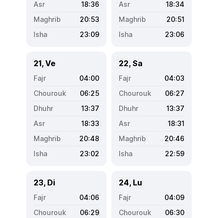
18:36
18:34
20:53
20:51
23:09
23:06
21, Ve
22, Sa
04:00
04:03
06:25
06:27
13:37
13:37
18:33
18:31
20:48
20:46
23:02
22:59
23, Di
24, Lu
04:06
04:09
06:29
06:30