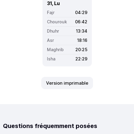
31, Lu
04:29
06:42
13:34
18:16
20:25
22:29
Version imprimable
Questions fréquemment posées