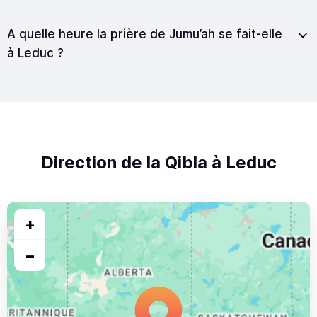
A quelle heure la prière de Jumu’ah se fait-elle
à Leduc ?
Direction de la Qibla à Leduc
+
−