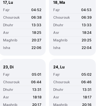
17, Lu
18, Ma
04:52
04:53
06:38
06:39
13:33
13:33
18:25
18:24
20:27
20:25
22:06
22:04
23, Di
24, Lu
05:01
05:02
06:44
06:46
13:31
13:31
18:18
18:17
20:17
20:16