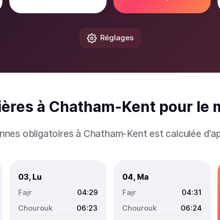
Réglages
rières à Chatham-Kent pour le 
ennes obligatoires à Chatham-Kent est calculée d’a
03, Lu
04, Ma
04:29
04:31
06:23
06:24