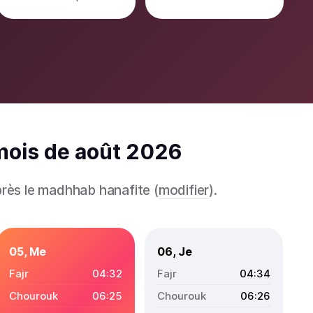
mois de août 2026
près le madhhab hanafite (
modifier
).
05, Me
06, Je
04:32
04:34
06:25
06:26