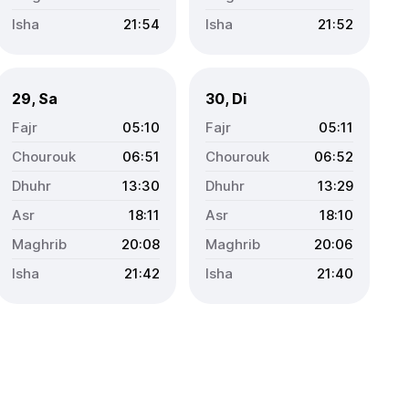
21:54
21:52
29, Sa
30, Di
05:10
05:11
06:51
06:52
13:30
13:29
18:11
18:10
20:08
20:06
21:42
21:40