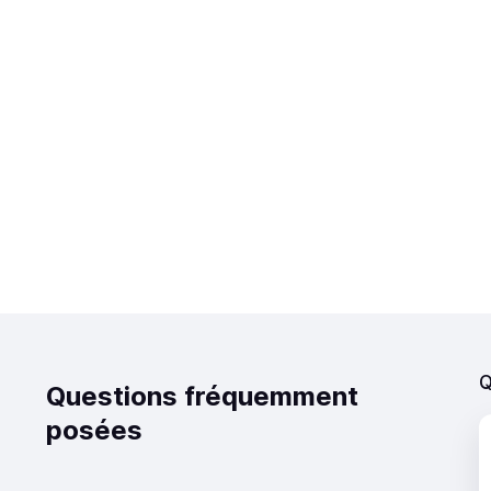
Q
Questions fréquemment
posées