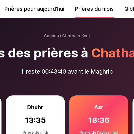
Prières pour aujourd'hui
Prières du mois
Qib
Canada
Chatham-Kent
s des prières à
Chath
Il reste
00:43:39
avant le Maghrib
Dhuhr
Asr
13:35
18:36
Prière de midi
Prière de l'après-mid