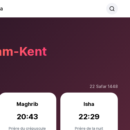
la
am-Kent
22 Safar 1448
Maghrib
Isha
20:43
22:29
Prière du crépuscule
Prière de la nuit