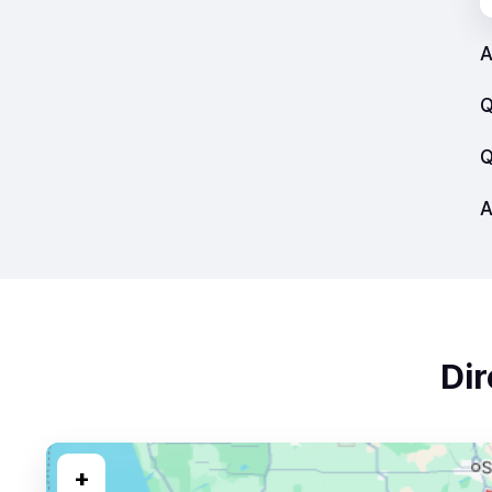
A
Q
Q
A
Dir
+