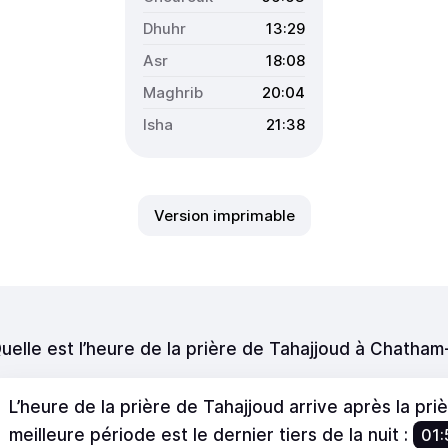
13:29
18:08
20:04
21:38
Version imprimable
uelle est l’heure de la prière de Tahajjoud à Chatham
L’heure de la prière de Tahajjoud arrive après la priè
meilleure période est le dernier tiers de la nuit :
01: