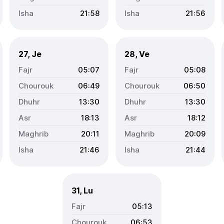
21:58
21:56
27, Je
28, Ve
05:07
05:08
06:49
06:50
13:30
13:30
18:13
18:12
20:11
20:09
21:46
21:44
31, Lu
05:13
06:53