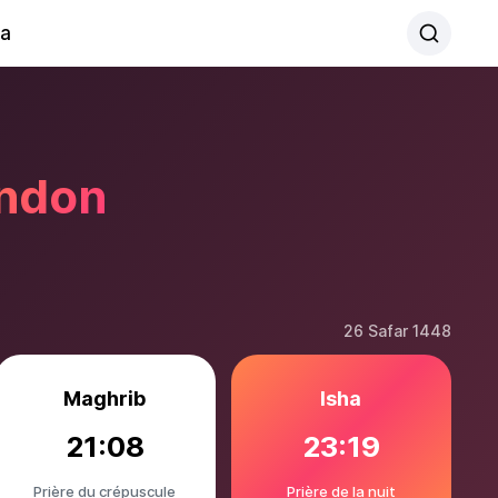
la
ndon
26 Safar 1448
Maghrib
Isha
21:08
23:19
Prière du crépuscule
Prière de la nuit