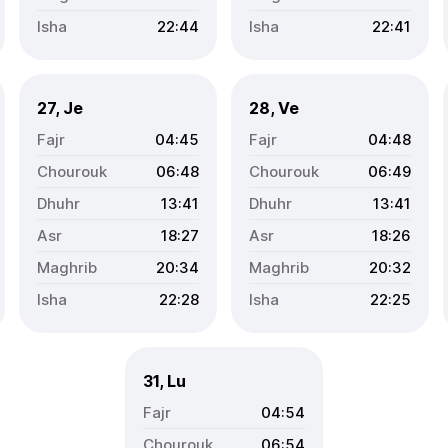
22:44
22:41
27, Je
28, Ve
04:45
04:48
06:48
06:49
13:41
13:41
18:27
18:26
20:34
20:32
22:28
22:25
31, Lu
04:54
06:54