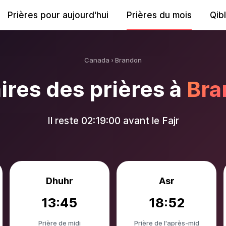
Prières pour aujourd'hui
Prières du mois
Qib
Canada
Brandon
ires des prières à
Bra
Il reste
02:18:58
avant le Fajr
Dhuhr
Asr
13:45
18:52
Prière de midi
Prière de l'après-mid