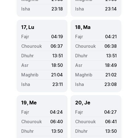
23:18
23:14
17, Lu
18, Ma
04:19
04:21
06:37
06:38
13:51
13:51
18:50
18:49
21:04
21:02
23:11
23:08
19, Me
20, Je
04:24
04:27
06:40
06:41
13:50
13:50