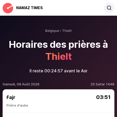
NAMAZ TIMES
Belgique
Thielt
Horaires des prières à
Thielt
Il reste
00:24:56
avant le Asr
Samedi, 08 Août 2026
25 Safar 1448
03:51
Fajr
Prière d'aube