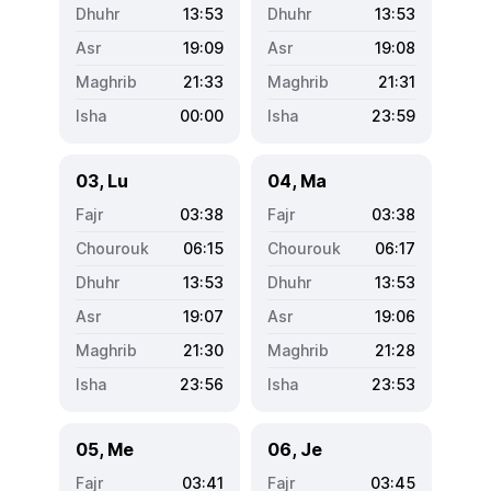
13:53
13:53
19:09
19:08
21:33
21:31
00:00
23:59
03, Lu
04, Ma
03:38
03:38
06:15
06:17
13:53
13:53
19:07
19:06
21:30
21:28
23:56
23:53
05, Me
06, Je
03:41
03:45