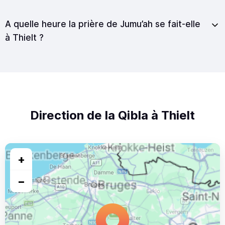
A quelle heure la prière de Jumu’ah se fait-elle
à Thielt ?
Direction de la Qibla à Thielt
+
−