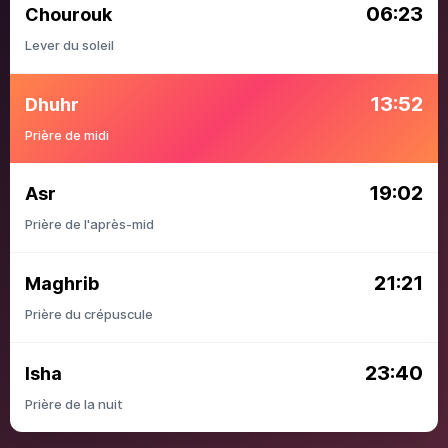
06:23
Chourouk
Lever du soleil
13:52
Dhuhr
Prière de midi
19:02
Asr
Prière de l'après-mid
21:21
Maghrib
Prière du crépuscule
23:40
Isha
Prière de la nuit