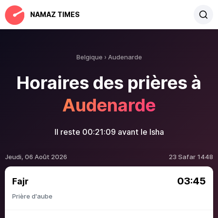
NAMAZ TIMES
Belgique
Audenarde
Horaires des prières à
Audenarde
Il reste
00:21:09
avant le Isha
Jeudi, 06 Août 2026
23 Safar 1448
03:45
Fajr
Prière d'aube