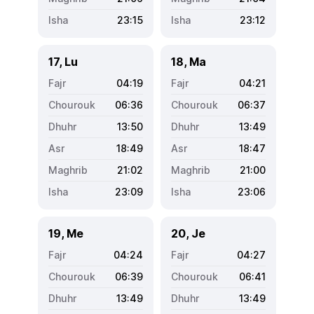
23:15
23:12
17, Lu
18, Ma
04:19
04:21
06:36
06:37
13:50
13:49
18:49
18:47
21:02
21:00
23:09
23:06
19, Me
20, Je
04:24
04:27
06:39
06:41
13:49
13:49