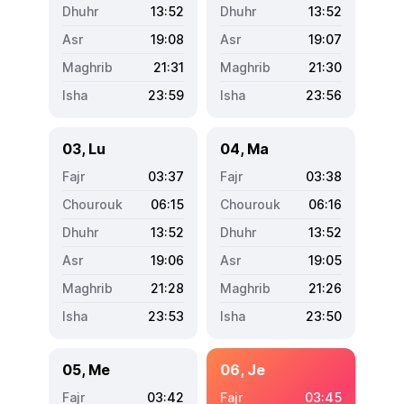
13:52
13:52
19:08
19:07
21:31
21:30
23:59
23:56
03, Lu
04, Ma
03:37
03:38
06:15
06:16
13:52
13:52
19:06
19:05
21:28
21:26
23:53
23:50
05, Me
06, Je
03:42
03:45