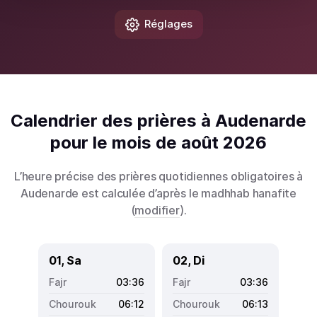
Réglages
Calendrier des prières à Audenarde
pour le mois de août 2026
L’heure précise des prières quotidiennes obligatoires à
Audenarde est calculée d’après le madhhab hanafite
(
modifier
).
01, Sa
02, Di
03:36
03:36
06:12
06:13