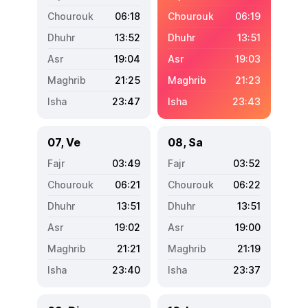
06:18
06:19
13:52
13:51
19:04
19:03
21:25
21:23
23:47
23:43
07, Ve
08, Sa
03:49
03:52
06:21
06:22
13:51
13:51
19:02
19:00
21:21
21:19
23:40
23:37