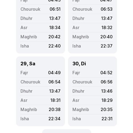
06:51
06:53
13:47
13:47
18:34
18:32
20:42
20:40
22:40
22:37
29, Sa
30, Di
04:49
04:52
06:54
06:56
13:47
13:46
18:31
18:29
20:38
20:35
22:34
22:31