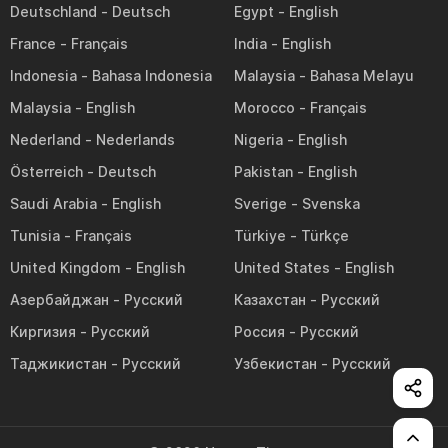
Deutschland
Egypt
France
India
Indonesia
Malaysia
Malaysia
Morocco
Nederland
Nigeria
Österreich
Pakistan
Saudi Arabia
Sverige
Tunisia
Türkiye
United Kingdom
United States
Азербайджан
Казахстан
Киргизия
Россия
Таджикистан
Узбекистан