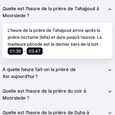
Quelle est l’heure de la prière de Tahajjoud à
Moorslede ?
L’heure de la prière de Tahajjoud arrive après la
prière nocturne (Isha) et dure jusqu’à l’aurore. La
meilleure période est le dernier tiers de la nuit :
01:39
-
03:47
.
A quelle heure fait-on la prière de
Asr aujourd’hui ?
Quelle est l’heure de la prière du soir à
Moorslede ?
Quelle est l’heure de la prière de Duha à