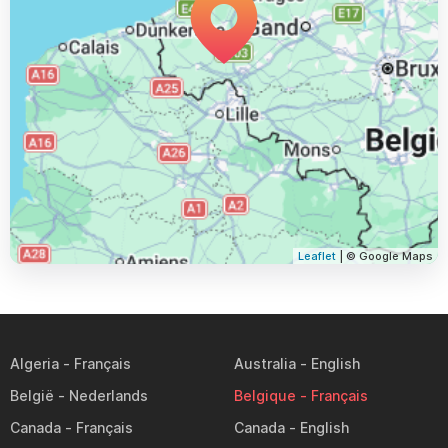
Leaflet
| © Google Maps
Algeria
Australia
België
Belgique
Canada
Canada