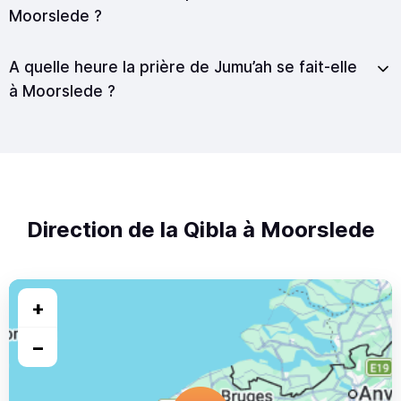
Moorslede ?
A quelle heure la prière de Jumu’ah se fait-elle
à Moorslede ?
Direction de la Qibla à Moorslede
+
−