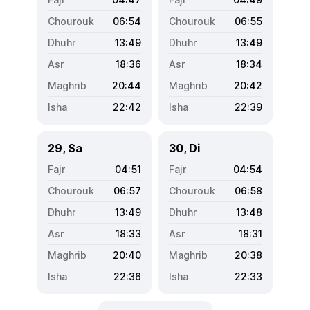
06:54
06:55
13:49
13:49
18:36
18:34
20:44
20:42
22:42
22:39
29, Sa
30, Di
04:51
04:54
06:57
06:58
13:49
13:48
18:33
18:31
20:40
20:38
22:36
22:33