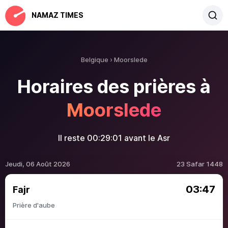
NAMAZ TIMES
Belgique
Moorslede
Horaires des prières à
Moorslede
Il reste
00:29:01
avant le Asr
Jeudi, 06 Août 2026
23 Safar 1448
03:47
Fajr
Prière d'aube