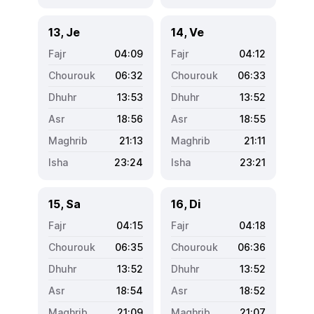
13, Je
14, Ve
04:09
04:12
06:32
06:33
13:53
13:52
18:56
18:55
21:13
21:11
23:24
23:21
15, Sa
16, Di
04:15
04:18
06:35
06:36
13:52
13:52
18:54
18:52
21:09
21:07