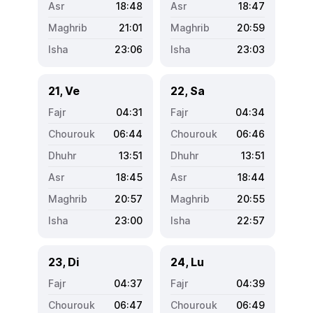
18:48
18:47
21:01
20:59
23:06
23:03
21, Ve
22, Sa
04:31
04:34
06:44
06:46
13:51
13:51
18:45
18:44
20:57
20:55
23:00
22:57
23, Di
24, Lu
04:37
04:39
06:47
06:49