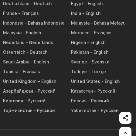
Deutschland
Egypt
France
India
Indonesia
Malaysia
Malaysia
Morocco
Nederland
Nigeria
Österreich
Pakistan
Saudi Arabia
Sverige
Tunisia
Türkiye
United Kingdom
United States
Азербайджан
Казахстан
Киргизия
Россия
Таджикистан
Узбекистан