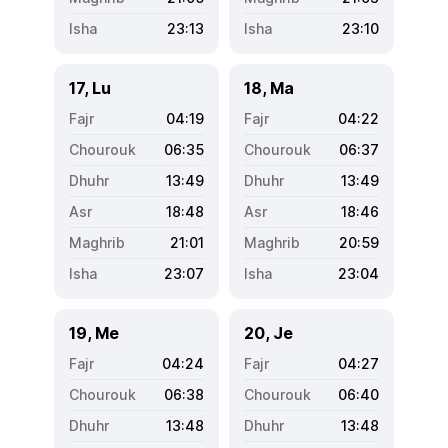
23:13
23:10
17, Lu
18, Ma
04:19
04:22
06:35
06:37
13:49
13:49
18:48
18:46
21:01
20:59
23:07
23:04
19, Me
20, Je
04:24
04:27
06:38
06:40
13:48
13:48