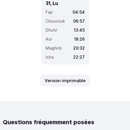
31, Lu
04:54
06:57
13:45
18:26
20:32
22:27
Version imprimable
Questions fréquemment posées