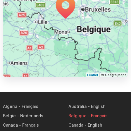
Leaflet
| © Google Maps
Algeria
Australia
België
Belgique
Canada
Canada