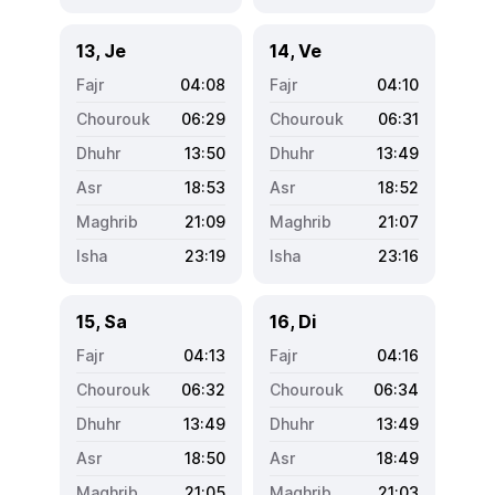
13, Je
14, Ve
04:08
04:10
06:29
06:31
13:50
13:49
18:53
18:52
21:09
21:07
23:19
23:16
15, Sa
16, Di
04:13
04:16
06:32
06:34
13:49
13:49
18:50
18:49
21:05
21:03