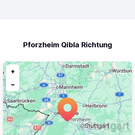
Pforzheim Qibla Richtung
+
−