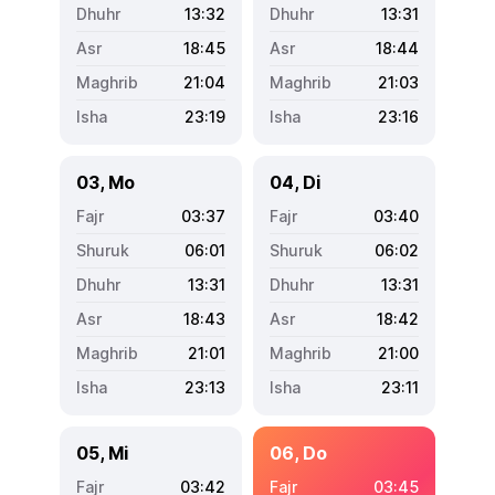
13:32
13:31
18:45
18:44
21:04
21:03
23:19
23:16
03, Mo
04, Di
03:37
03:40
06:01
06:02
13:31
13:31
18:43
18:42
21:01
21:00
23:13
23:11
05, Mi
06, Do
03:42
03:45