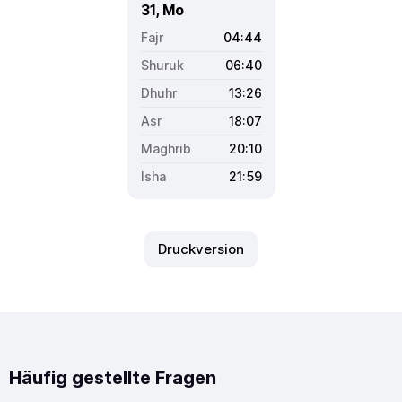
31, Mo
04:44
06:40
13:26
18:07
20:10
21:59
Druckversion
Häufig gestellte Fragen